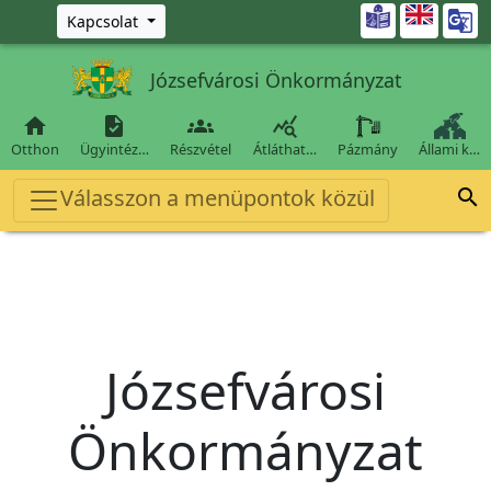
Ugrás a fő tartalomra

Kapcsolat
Józsefvárosi Önkormányzat




Otthon
Ügyintéz…
Részvétel
Átláthat…
Pázmány
Állami k…
Válasszon a menüpontok közül

Józsefvárosi
Önkormányzat