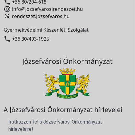

+36 80/204-618

info@jozsefvarosirendeszet.hu
rendeszet.jozsefvaros.hu
Gyermekvédelmi Készenléti Szolgálat

+36 30/493-1925
Józsefvárosi Önkormányzat
A Józsefvárosi Önkormányzat hírlevelei
Iratkozzon fel a Józsefvárosi Önkormányzat
hírleveleire!