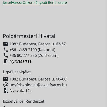
Józsefvárosi Önkormányzati Bérlői csere
Polgármesteri Hivatal

1082 Budapest, Baross u. 63-67.

+36 1/459-2100 (Központ)

+36 80/277-256 (Zöld szám)

Nyitvatartás
Ügyfélszolgálat

1082 Budapest, Baross u. 66–68.

ugyfelszolgalat@jozsefvaros.hu

Nyitvatartás
Józsefvárosi Rendészet