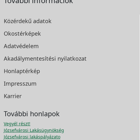
További információk
Közérdekű adatok
Okostérképek
Adatvédelem
Akadálymentesítési
nyilatkozat
Honlaptérkép
Impresszum
Karrier
További honlapok
Vegyél részt!
Józsefvárosi Lakásügynökség
Józsefvárosi lakáspályázato