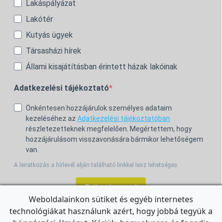
Lakáspályázat
Lakótér
Kutyás ügyek
Társasházi hírek
Állami kisajátításban érintett házak lakóinak
Adatkezelési tájékoztató
Önkéntesen hozzájárulok személyes adataim
kezeléséhez az
Adatkezelési tájékoztatóban
részletezetteknek megfelelően. Megértettem, hogy
hozzájárulásom visszavonására bármikor lehetőségem
van.
A leiratkozás a hírlevél alján található linkkel lesz lehetséges.
Feliratkozom!
Weboldalainkon sütiket és egyéb internetes
technológiákat használunk azért, hogy jobbá tegyük a
For the English Newsletter, click
HERE.