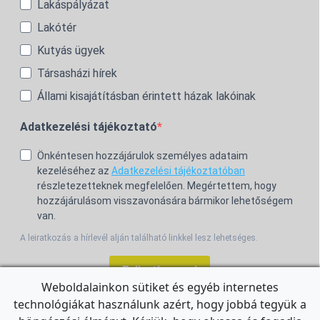
Lakáspályázat
Lakótér
Kutyás ügyek
Társasházi hírek
Állami kisajátításban érintett házak lakóinak
Adatkezelési tájékoztató
Önkéntesen hozzájárulok személyes adataim
kezeléséhez az
Adatkezelési tájékoztatóban
részletezetteknek megfelelően. Megértettem, hogy
hozzájárulásom visszavonására bármikor lehetőségem
van.
A leiratkozás a hírlevél alján található linkkel lesz lehetséges.
Feliratkozom!
Weboldalainkon sütiket és egyéb internetes
technológiákat használunk azért, hogy jobbá tegyük a
For the English Newsletter, click
HERE.