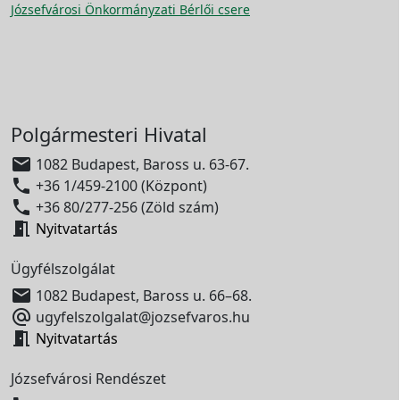
Józsefvárosi Önkormányzati Bérlői csere
Polgármesteri Hivatal

1082 Budapest, Baross u. 63-67.

+36 1/459-2100 (Központ)

+36 80/277-256 (Zöld szám)

Nyitvatartás
Ügyfélszolgálat

1082 Budapest, Baross u. 66–68.

ugyfelszolgalat@jozsefvaros.hu

Nyitvatartás
Józsefvárosi Rendészet