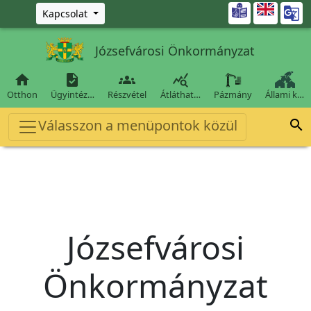
Ugrás a fő tartalomra

Kapcsolat
Józsefvárosi Önkormányzat




Otthon
Ügyintéz…
Részvétel
Átláthat…
Pázmány
Állami k…
Válasszon a menüpontok közül

Józsefvárosi
Önkormányzat