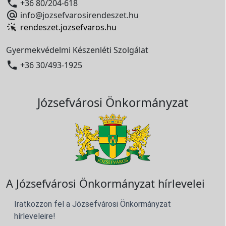

+36 80/204-618

info@jozsefvarosirendeszet.hu
rendeszet.jozsefvaros.hu
Gyermekvédelmi Készenléti Szolgálat

+36 30/493-1925
Józsefvárosi Önkormányzat
A Józsefvárosi Önkormányzat hírlevelei
Iratkozzon fel a Józsefvárosi Önkormányzat
hírleveleire!