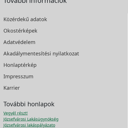
További információk
Közérdekű adatok
Okostérképek
Adatvédelem
Akadálymentesítési
nyilatkozat
Honlaptérkép
Impresszum
Karrier
További honlapok
Vegyél részt!
Józsefvárosi Lakásügynökség
Józsefvárosi lakáspályázato