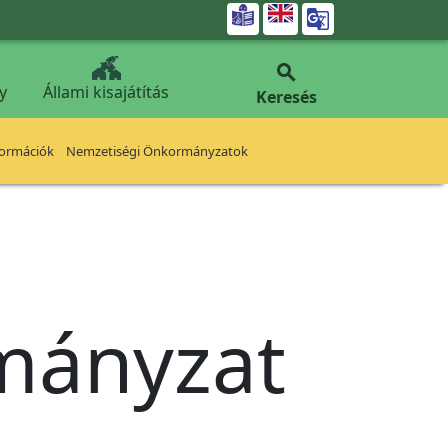


y
Állami kisajátítás
Keresés
formációk
Nemzetiségi Önkormányzatok
rmányzat