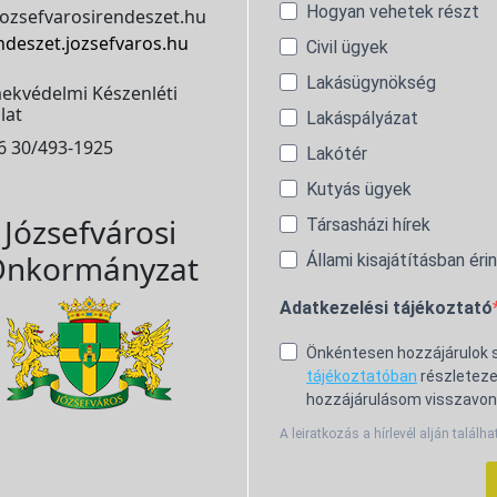
Hogyan vehetek részt
ozsefvarosirendeszet.hu
ndeszet.jozsefvaros.hu
Civil ügyek
Lakásügynökség
ekvédelmi Készenléti
lat
Lakáspályázat
6 30/493-1925
Lakótér
Kutyás ügyek
Józsefvárosi
Társasházi hírek
nkormányzat
Állami kisajátításban éri
Adatkezelési tájékoztató
Önkéntesen hozzájárulok
tájékoztatóban
részleteze
hozzájárulásom visszavon
A leiratkozás a hírlevél alján találha