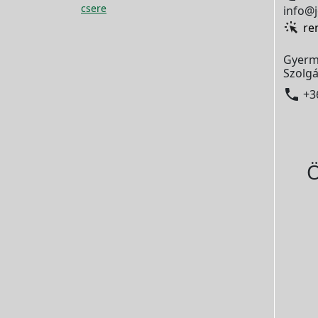
csere
info@j
re
Gyerm
Szolgá

+3
Ö