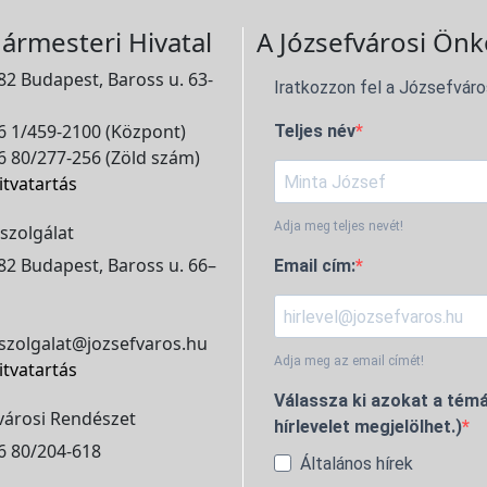
ármesteri Hivatal
A Józsefvárosi Önk
2 Budapest, Baross u. 63-
Iratkozzon fel a Józsefváro
 1/459-2100 (Központ)
Teljes név
 80/277-256 (Zöld szám)
itvatartás
Adja meg teljes nevét!
szolgálat
2 Budapest, Baross u. 66–
Email cím:
szolgalat@jozsefvaros.hu
Adja meg az email címét!
itvatartás
Válassza ki azokat a témá
városi Rendészet
hírlevelet megjelölhet.)
6 80/204-618
Általános hírek