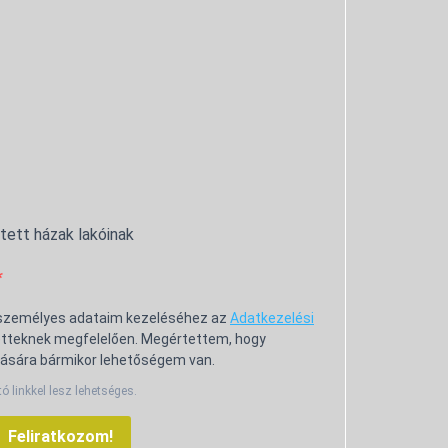
ntett házak lakóinak
 személyes adataim kezeléséhez az
Adatkezelési
tteknek megfelelően. Megértettem, hogy
ására bármikor lehetőségem van.
tó linkkel lesz lehetséges.
Feliratkozom!