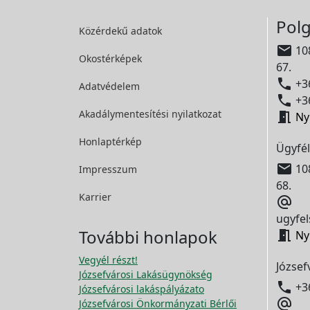
Polg
Közérdekű adatok

108
Okostérképek
67.

+36
Adatvédelem

+36
Akadálymentesítési
nyilatkozat

Ny
Honlaptérkép
Ügyfél

108
Impresszum
68.
Karrier

ugyfel
További honlapok

Ny
Vegyél részt!
József
Józsefvárosi Lakásügynökség

+3
Józsefvárosi lakáspályázato

Józsefvárosi Önkormányzati Bérlői