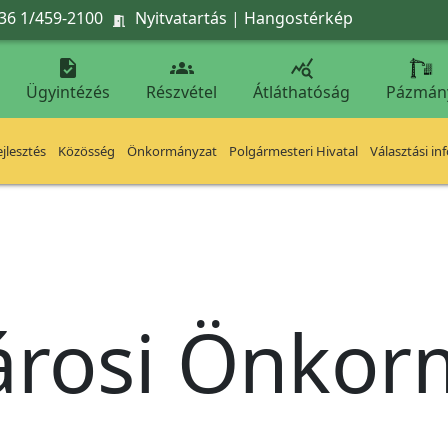
36 1/459-2100
Nyitvatartás
|
Hangostérkép




Ügyintézés
Részvétel
Átláthatóság
Pázmán
jlesztés
Közösség
Önkormányzat
Polgármesteri Hivatal
Választási in
árosi Önko