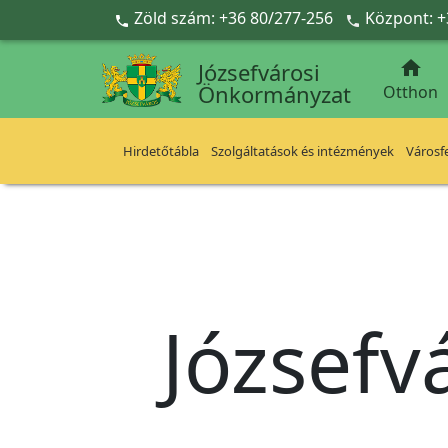
Ugrás a fő tartalomra
Zöld szám: +36 80/277-256
Központ: +



Józsefvárosi
Önkormányzat
Otthon
Hirdetőtábla
Szolgáltatások és intézmények
Városfe
Józsefv