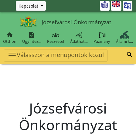
Ugrás a fő tartalomra

Kapcsolat
Józsefvárosi Önkormányzat




Otthon
Ügyintéz…
Részvétel
Átláthat…
Pázmány
Állami k…
Válasszon a menüpontok közül

Józsefvárosi
Önkormányzat