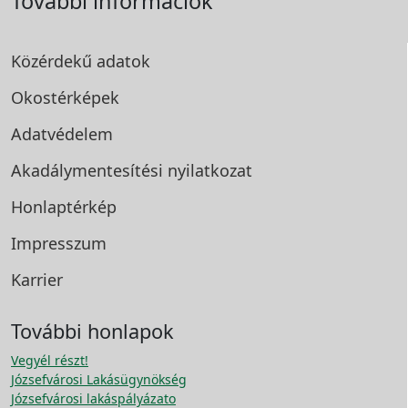
További információk
Közérdekű adatok
Okostérképek
Adatvédelem
Akadálymentesítési
nyilatkozat
Honlaptérkép
Impresszum
Karrier
További honlapok
Vegyél részt!
Józsefvárosi Lakásügynökség
Józsefvárosi lakáspályázato