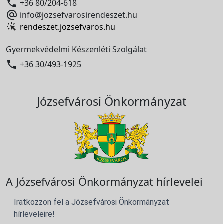

+36 80/204-618

info@jozsefvarosirendeszet.hu
rendeszet.jozsefvaros.hu
Gyermekvédelmi Készenléti Szolgálat

+36 30/493-1925
Józsefvárosi Önkormányzat
A Józsefvárosi Önkormányzat hírlevelei
Iratkozzon fel a Józsefvárosi Önkormányzat
hírleveleire!