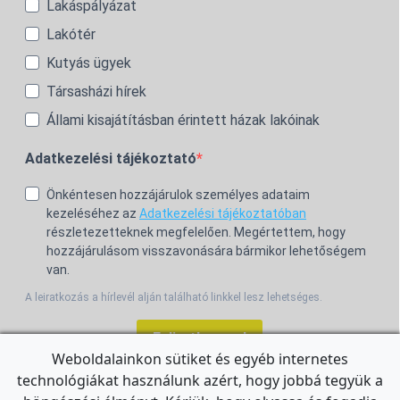
Lakáspályázat
Lakótér
Kutyás ügyek
Társasházi hírek
Állami kisajátításban érintett házak lakóinak
Adatkezelési tájékoztató
Önkéntesen hozzájárulok személyes adataim
kezeléséhez az
Adatkezelési tájékoztatóban
részletezetteknek megfelelően. Megértettem, hogy
hozzájárulásom visszavonására bármikor lehetőségem
van.
A leiratkozás a hírlevél alján található linkkel lesz lehetséges.
Feliratkozom!
Weboldalainkon sütiket és egyéb internetes
technológiákat használunk azért, hogy jobbá tegyük a
For the English Newsletter, click
HERE.