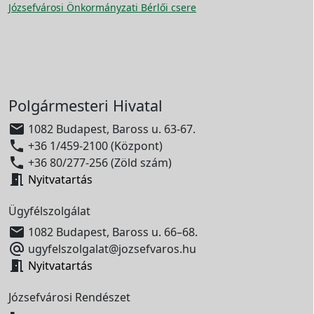
Józsefvárosi Önkormányzati Bérlői csere
Polgármesteri Hivatal

1082 Budapest, Baross u. 63-67.

+36 1/459-2100 (Központ)

+36 80/277-256 (Zöld szám)

Nyitvatartás
Ügyfélszolgálat

1082 Budapest, Baross u. 66–68.

ugyfelszolgalat@jozsefvaros.hu

Nyitvatartás
Józsefvárosi Rendészet