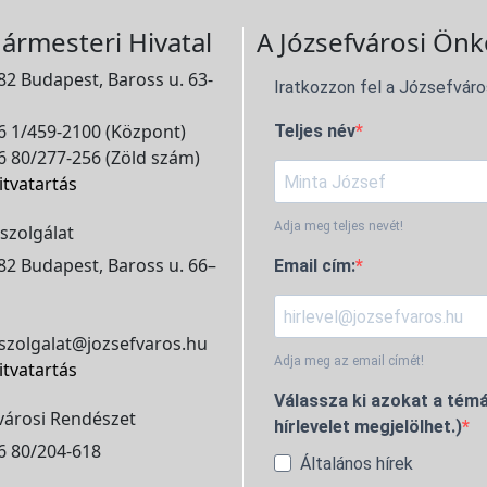
ármesteri Hivatal
A Józsefvárosi Önk
2 Budapest, Baross u. 63-
Iratkozzon fel a Józsefváro
 1/459-2100 (Központ)
Teljes név
 80/277-256 (Zöld szám)
itvatartás
Adja meg teljes nevét!
szolgálat
2 Budapest, Baross u. 66–
Email cím:
szolgalat@jozsefvaros.hu
Adja meg az email címét!
itvatartás
Válassza ki azokat a témá
városi Rendészet
hírlevelet megjelölhet.)
6 80/204-618
Általános hírek