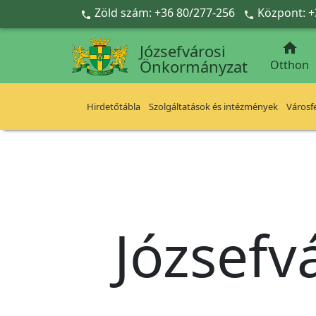
Ugrás a fő tartalomra
Zöld szám: +36 80/277-256
Központ: +



Józsefvárosi
Önkormányzat
Otthon
Hirdetőtábla
Szolgáltatások és intézmények
Városfe
Józsefv