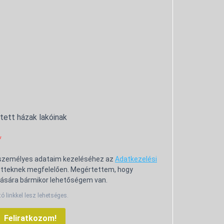
ntett házak lakóinak
 személyes adataim kezeléséhez az
Adatkezelési
tteknek megfelelően. Megértettem, hogy
ására bármikor lehetőségem van.
tó linkkel lesz lehetséges.
Feliratkozom!