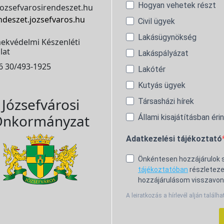
Hogyan vehetek részt
ozsefvarosirendeszet.hu
ndeszet.jozsefvaros.hu
Civil ügyek
Lakásügynökség
ekvédelmi Készenléti
lat
Lakáspályázat
6 30/493-1925
Lakótér
Kutyás ügyek
Józsefvárosi
Társasházi hírek
nkormányzat
Állami kisajátításban éri
Adatkezelési tájékoztató
Önkéntesen hozzájárulok
tájékoztatóban
részleteze
hozzájárulásom visszavon
A leiratkozás a hírlevél alján találha