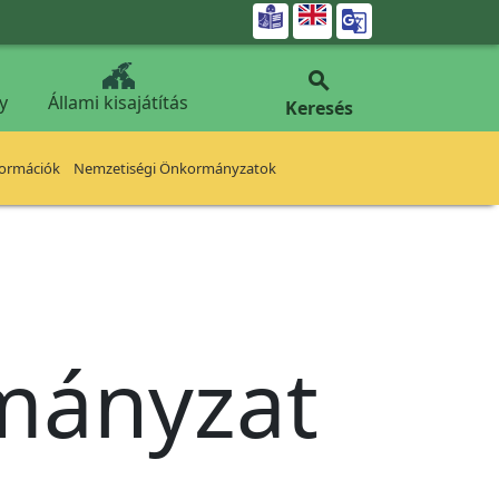


y
Állami kisajátítás
Keresés
formációk
Nemzetiségi Önkormányzatok
rmányzat