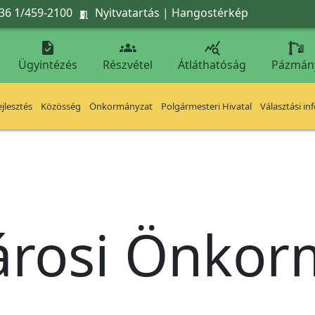
36 1/459-2100
Nyitvatartás
|
Hangostérkép




Ügyintézés
Részvétel
Átláthatóság
Pázmán
jlesztés
Közösség
Önkormányzat
Polgármesteri Hivatal
Választási in
árosi Önko