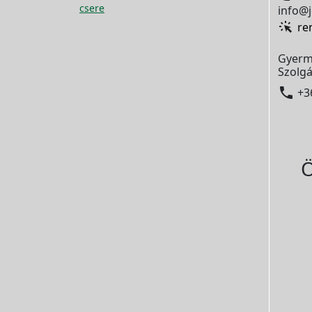
csere
info@j
re
Gyerm
Szolgá

+3
Ö