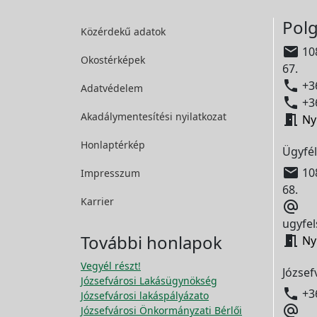
Polg
Közérdekű adatok

108
Okostérképek
67.

+36
Adatvédelem

+36
Akadálymentesítési
nyilatkozat

Ny
Honlaptérkép
Ügyfél

108
Impresszum
68.
Karrier

ugyfel
További honlapok

Ny
Vegyél részt!
József
Józsefvárosi Lakásügynökség

+3
Józsefvárosi lakáspályázato

Józsefvárosi Önkormányzati Bérlői