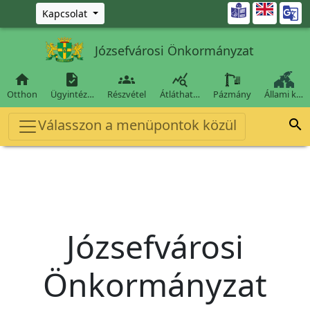
Ugrás a fő tartalomra

Kapcsolat
Józsefvárosi Önkormányzat




Otthon
Ügyintéz…
Részvétel
Átláthat…
Pázmány
Állami k…
Válasszon a menüpontok közül

Józsefvárosi
Önkormányzat