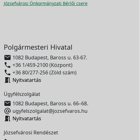
Józsefvárosi Önkormányzati Bérlői csere
Polgármesteri Hivatal

1082 Budapest, Baross u. 63-67.

+36 1/459-2100 (Központ)

+36 80/277-256 (Zöld szám)

Nyitvatartás
Ügyfélszolgálat

1082 Budapest, Baross u. 66–68.

ugyfelszolgalat@jozsefvaros.hu

Nyitvatartás
Józsefvárosi Rendészet