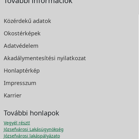
További információk
Közérdekű adatok
Okostérképek
Adatvédelem
Akadálymentesítési
nyilatkozat
Honlaptérkép
Impresszum
Karrier
További honlapok
Vegyél részt!
Józsefvárosi Lakásügynökség
Józsefvárosi lakáspályázato