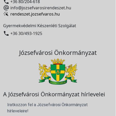

+36 80/204-618

info@jozsefvarosirendeszet.hu
rendeszet.jozsefvaros.hu
Gyermekvédelmi Készenléti Szolgálat

+36 30/493-1925
Józsefvárosi Önkormányzat
A Józsefvárosi Önkormányzat hírlevelei
Iratkozzon fel a Józsefvárosi Önkormányzat
hírleveleire!