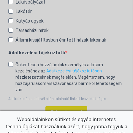
Lakáspályázat
Lakótér
Kutyás ügyek
Társasházi hírek
Állami kisajátításban érintett házak lakóinak
Adatkezelési tájékoztató
Önkéntesen hozzájárulok személyes adataim
kezeléséhez az
Adatkezelési tájékoztatóban
részletezetteknek megfelelően. Megértettem, hogy
hozzájárulásom visszavonására bármikor lehetőségem
van.
A leiratkozás a hírlevél alján található linkkel lesz lehetséges.
Feliratkozom!
Weboldalainkon sütiket és egyéb internetes
technológiákat használunk azért, hogy jobbá tegyük a
For the English Newsletter, click
HERE.