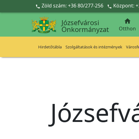
Ugrás a fő tartalomra
Zöld szám: +36 80/277-256
Központ: +



Józsefvárosi
Önkormányzat
Otthon
Hirdetőtábla
Szolgáltatások és intézmények
Városfe
Józsefv