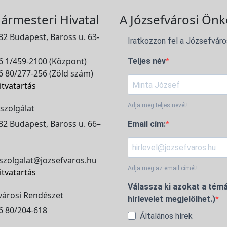
ármesteri Hivatal
A Józsefvárosi Önk
2 Budapest, Baross u. 63-
Iratkozzon fel a Józsefváro
 1/459-2100 (Központ)
Teljes név
 80/277-256 (Zöld szám)
itvatartás
Adja meg teljes nevét!
szolgálat
2 Budapest, Baross u. 66–
Email cím:
szolgalat@jozsefvaros.hu
Adja meg az email címét!
itvatartás
Válassza ki azokat a témá
városi Rendészet
hírlevelet megjelölhet.)
6 80/204-618
Általános hírek