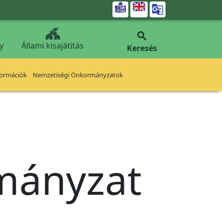


y
Állami kisajátítás
Keresés
formációk
Nemzetiségi Önkormányzatok
rmányzat