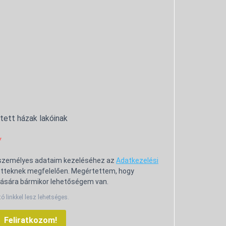
ntett házak lakóinak
 személyes adataim kezeléséhez az
Adatkezelési
tteknek megfelelően. Megértettem, hogy
ására bármikor lehetőségem van.
tó linkkel lesz lehetséges.
Feliratkozom!