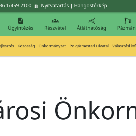
36 1/459-2100
Nyitvatartás
|
Hangostérkép




Ügyintézés
Részvétel
Átláthatóság
Pázmán
jlesztés
Közösség
Önkormányzat
Polgármesteri Hivatal
Választási in
árosi Önko