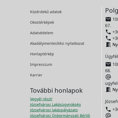
Polg
Közérdekű adatok

108
Okostérképek
67.

+36
Adatvédelem

+36
Akadálymentesítési
nyilatkozat

Ny
Honlaptérkép
Ügyfél

108
Impresszum
68.
Karrier

ugyfel
További honlapok

Ny
Vegyél részt!
József
Józsefvárosi Lakásügynökség

+3
Józsefvárosi lakáspályázato

Józsefvárosi Önkormányzati Bérlői