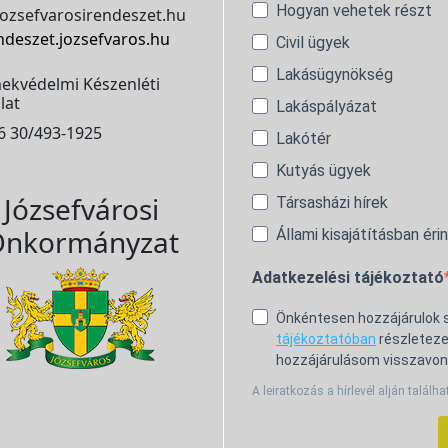
Hogyan vehetek részt
ozsefvarosirendeszet.hu
ndeszet.jozsefvaros.hu
Civil ügyek
Lakásügynökség
ekvédelmi Készenléti
lat
Lakáspályázat
6 30/493-1925
Lakótér
Kutyás ügyek
Józsefvárosi
Társasházi hírek
nkormányzat
Állami kisajátításban éri
Adatkezelési tájékoztató
Önkéntesen hozzájárulok
tájékoztatóban
részleteze
hozzájárulásom visszavon
A leiratkozás a hírlevél alján találha