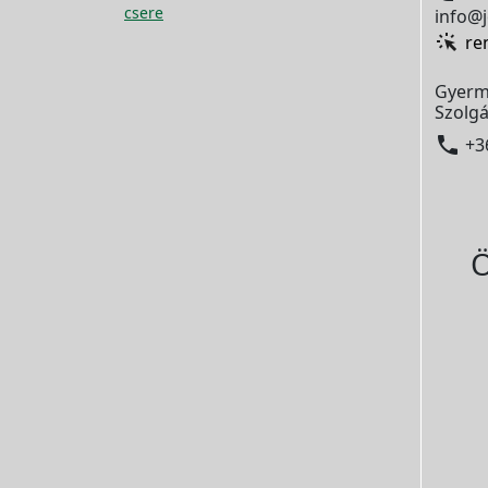
csere
info@j
re
Gyerm
Szolgá

+3
Ö