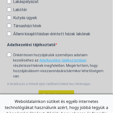
Lakáspályázat
Lakótér
Kutyás ügyek
Társasházi hírek
Állami kisajátításban érintett házak lakóinak
Adatkezelési tájékoztató
Önkéntesen hozzájárulok személyes adataim
kezeléséhez az
Adatkezelési tájékoztatóban
részletezetteknek megfelelően. Megértettem, hogy
hozzájárulásom visszavonására bármikor lehetőségem
van.
A leiratkozás a hírlevél alján található linkkel lesz lehetséges.
Feliratkozom!
Weboldalainkon sütiket és egyéb internetes
technológiákat használunk azért, hogy jobbá tegyük a
For the English Newsletter, click
HERE.