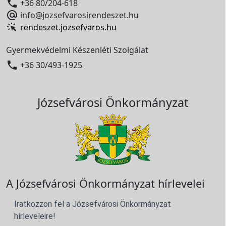

+36 80/204-618

info@jozsefvarosirendeszet.hu
rendeszet.jozsefvaros.hu
Gyermekvédelmi Készenléti Szolgálat

+36 30/493-1925
Józsefvárosi Önkormányzat
A Józsefvárosi Önkormányzat hírlevelei
Iratkozzon fel a Józsefvárosi Önkormányzat
hírleveleire!