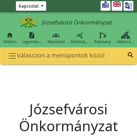
Ugrás a fő tartalomra

Kapcsolat
Józsefvárosi Önkormányzat




Otthon
Ügyintéz…
Részvétel
Átláthat…
Pázmány
Állami k…
Válasszon a menüpontok közül

Józsefvárosi
Önkormányzat