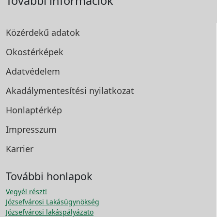
További információk
Közérdekű adatok
Okostérképek
Adatvédelem
Akadálymentesítési
nyilatkozat
Honlaptérkép
Impresszum
Karrier
További honlapok
Vegyél részt!
Józsefvárosi Lakásügynökség
Józsefvárosi lakáspályázato