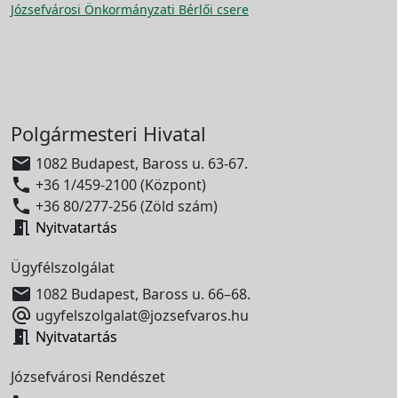
Józsefvárosi Önkormányzati Bérlői csere
Polgármesteri Hivatal

1082 Budapest, Baross u. 63-67.

+36 1/459-2100 (Központ)

+36 80/277-256 (Zöld szám)

Nyitvatartás
Ügyfélszolgálat

1082 Budapest, Baross u. 66–68.

ugyfelszolgalat@jozsefvaros.hu

Nyitvatartás
Józsefvárosi Rendészet