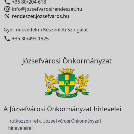

+36 80/204-618

info@jozsefvarosirendeszet.hu
rendeszet.jozsefvaros.hu
Gyermekvédelmi Készenléti Szolgálat

+36 30/493-1925
Józsefvárosi Önkormányzat
A Józsefvárosi Önkormányzat hírlevelei
Iratkozzon fel a Józsefvárosi Önkormányzat
hírleveleire!