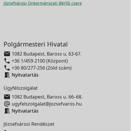
Józsefvárosi Önkormányzati Bérlői csere
Polgármesteri Hivatal

1082 Budapest, Baross u. 63-67.

+36 1/459-2100 (Központ)

+36 80/277-256 (Zöld szám)

Nyitvatartás
Ügyfélszolgálat

1082 Budapest, Baross u. 66–68.

ugyfelszolgalat@jozsefvaros.hu

Nyitvatartás
Józsefvárosi Rendészet