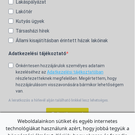
Lakáspályázat
Lakótér
Kutyás ügyek
Társasházi hírek
Állami kisajátításban érintett házak lakóinak
Adatkezelési tájékoztató
Önkéntesen hozzájárulok személyes adataim
kezeléséhez az
Adatkezelési tájékoztatóban
részletezetteknek megfelelően. Megértettem, hogy
hozzájárulásom visszavonására bármikor lehetőségem
van.
A leiratkozás a hírlevél alján található linkkel lesz lehetséges.
Feliratkozom!
Weboldalainkon sütiket és egyéb internetes
technológiákat használunk azért, hogy jobbá tegyük a
For the English Newsletter, click
HERE.