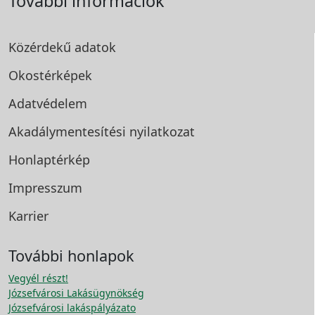
További információk
Közérdekű adatok
Okostérképek
Adatvédelem
Akadálymentesítési
nyilatkozat
Honlaptérkép
Impresszum
Karrier
További honlapok
Vegyél részt!
Józsefvárosi Lakásügynökség
Józsefvárosi lakáspályázato