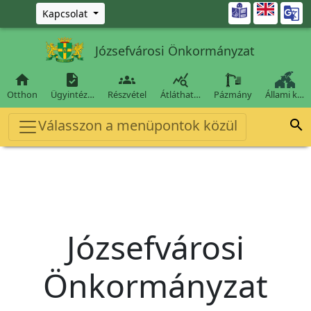
Ugrás a fő tartalomra

Kapcsolat
Józsefvárosi Önkormányzat




Otthon
Ügyintéz…
Részvétel
Átláthat…
Pázmány
Állami k…
Válasszon a menüpontok közül

Józsefvárosi
Önkormányzat