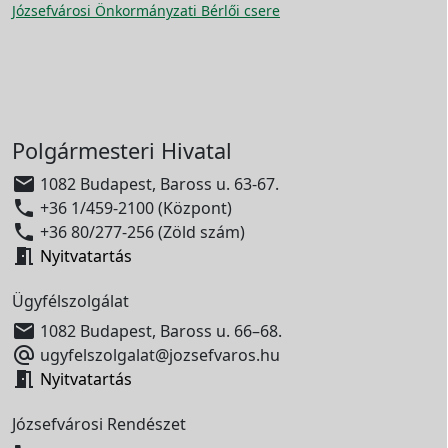
Józsefvárosi Önkormányzati Bérlői csere
Polgármesteri Hivatal

1082 Budapest, Baross u. 63-67.

+36 1/459-2100 (Központ)

+36 80/277-256 (Zöld szám)

Nyitvatartás
Ügyfélszolgálat

1082 Budapest, Baross u. 66–68.

ugyfelszolgalat@jozsefvaros.hu

Nyitvatartás
Józsefvárosi Rendészet