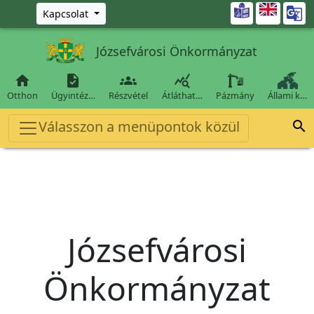
Ugrás a fő tartalomra

Kapcsolat
Józsefvárosi Önkormányzat




Otthon
Ügyintéz…
Részvétel
Átláthat…
Pázmány
Állami k…
Válasszon a menüpontok közül

Józsefvárosi
Önkormányzat