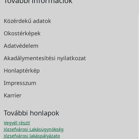
További információk
Közérdekű adatok
Okostérképek
Adatvédelem
Akadálymentesítési
nyilatkozat
Honlaptérkép
Impresszum
Karrier
További honlapok
Vegyél részt!
Józsefvárosi Lakásügynökség
Józsefvárosi lakáspályázato