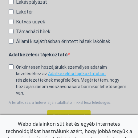
Lakáspályázat
Lakótér
Kutyás ügyek
Társasházi hírek
Állami kisajátításban érintett házak lakóinak
Adatkezelési tájékoztató
Önkéntesen hozzájárulok személyes adataim
kezeléséhez az
Adatkezelési tájékoztatóban
részletezetteknek megfelelően. Megértettem, hogy
hozzájárulásom visszavonására bármikor lehetőségem
van.
A leiratkozás a hírlevél alján található linkkel lesz lehetséges.
Feliratkozom!
Weboldalainkon sütiket és egyéb internetes
technológiákat használunk azért, hogy jobbá tegyük a
For the English Newsletter, click
HERE.