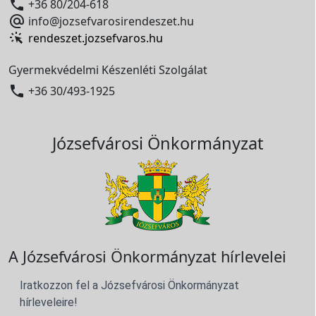

+36 80/204-618

info@jozsefvarosirendeszet.hu
rendeszet.jozsefvaros.hu
Gyermekvédelmi Készenléti Szolgálat

+36 30/493-1925
Józsefvárosi Önkormányzat
A Józsefvárosi Önkormányzat hírlevelei
Iratkozzon fel a Józsefvárosi Önkormányzat
hírleveleire!