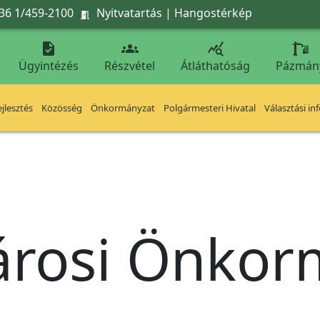
36 1/459-2100
Nyitvatartás
|
Hangostérkép




Ügyintézés
Részvétel
Átláthatóság
Pázmán
jlesztés
Közösség
Önkormányzat
Polgármesteri Hivatal
Választási in
árosi Önko