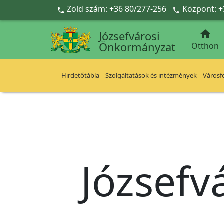
Ugrás a fő tartalomra
Zöld szám: +36 80/277-256
Központ: +



Józsefvárosi
Önkormányzat
Otthon
Hirdetőtábla
Szolgáltatások és intézmények
Városfe
Józsefv