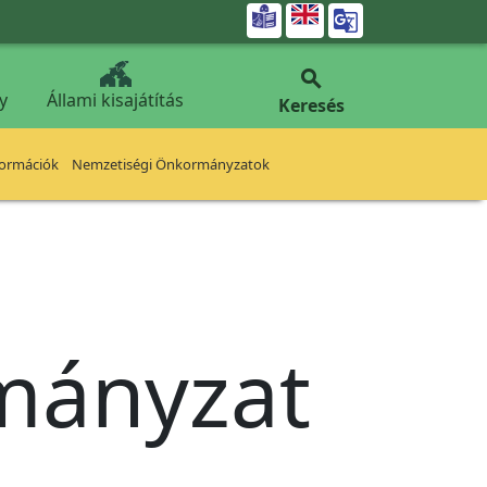


y
Állami kisajátítás
Keresés
formációk
Nemzetiségi Önkormányzatok
rmányzat