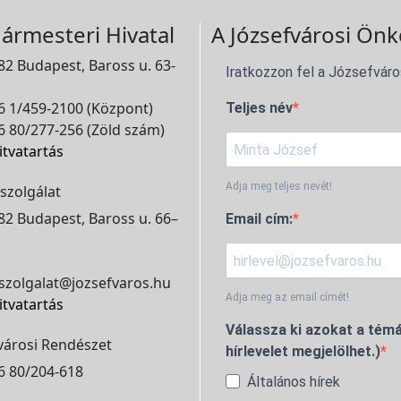
ármesteri Hivatal
A Józsefvárosi Önk
2 Budapest, Baross u. 63-
Iratkozzon fel a Józsefváro
 1/459-2100 (Központ)
Teljes név
 80/277-256 (Zöld szám)
itvatartás
Adja meg teljes nevét!
szolgálat
2 Budapest, Baross u. 66–
Email cím:
szolgalat@jozsefvaros.hu
Adja meg az email címét!
itvatartás
Válassza ki azokat a témá
városi Rendészet
hírlevelet megjelölhet.)
6 80/204-618
Általános hírek