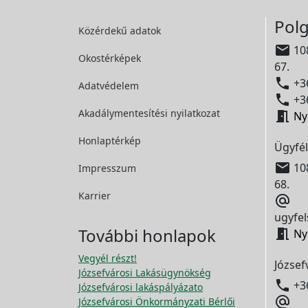
Polg
Közérdekű adatok

108
Okostérképek
67.

+36
Adatvédelem

+36
Akadálymentesítési
nyilatkozat

Ny
Honlaptérkép
Ügyfél

108
Impresszum
68.
Karrier

ugyfel
További honlapok

Ny
Vegyél részt!
József
Józsefvárosi Lakásügynökség

+3
Józsefvárosi lakáspályázato

Józsefvárosi Önkormányzati Bérlői