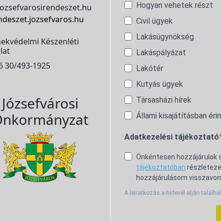
Hogyan vehetek részt
ozsefvarosirendeszet.hu
ndeszet.jozsefvaros.hu
Civil ügyek
Lakásügynökség
ekvédelmi Készenléti
lat
Lakáspályázat
6 30/493-1925
Lakótér
Kutyás ügyek
Józsefvárosi
Társasházi hírek
nkormányzat
Állami kisajátításban éri
Adatkezelési tájékoztató
Önkéntesen hozzájárulok
tájékoztatóban
részleteze
hozzájárulásom visszavon
A leiratkozás a hírlevél alján találha