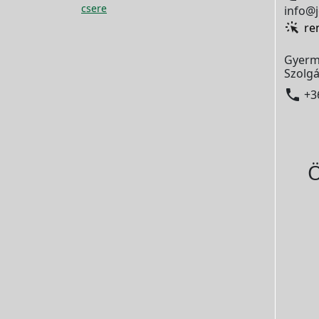
csere
info@j
re
Gyerm
Szolgá

+3
Ö