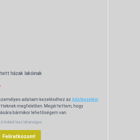
ntett házak lakóinak
 személyes adataim kezeléséhez az
Adatkezelési
tteknek megfelelően. Megértettem, hogy
ására bármikor lehetőségem van.
tó linkkel lesz lehetséges.
Feliratkozom!