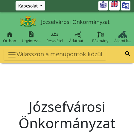
Ugrás a fő tartalomra

Kapcsolat
Józsefvárosi Önkormányzat




Otthon
Ügyintéz…
Részvétel
Átláthat…
Pázmány
Állami k…
Válasszon a menüpontok közül

Józsefvárosi
Önkormányzat