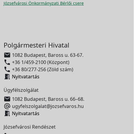
Józsefvárosi Önkormányzati Bérlői csere
Polgármesteri Hivatal

1082 Budapest, Baross u. 63-67.

+36 1/459-2100 (Központ)

+36 80/277-256 (Zöld szám)

Nyitvatartás
Ügyfélszolgálat

1082 Budapest, Baross u. 66–68.

ugyfelszolgalat@jozsefvaros.hu

Nyitvatartás
Józsefvárosi Rendészet