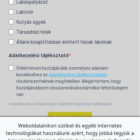
Lakáspályázat
Lakótér
Kutyás ügyek
Társasházi hírek
Állami kisajátításban érintett házak lakóinak
Adatkezelési tájékoztató
Önkéntesen hozzájárulok személyes adataim
kezeléséhez az
Adatkezelési tájékoztatóban
részletezetteknek megfelelően. Megértettem, hogy
hozzájárulásom visszavonására bármikor lehetőségem
van.
A leiratkozás a hírlevél alján található linkkel lesz lehetséges.
Feliratkozom!
Weboldalainkon sütiket és egyéb internetes
technológiákat használunk azért, hogy jobbá tegyük a
For the English Newsletter, click
HERE.