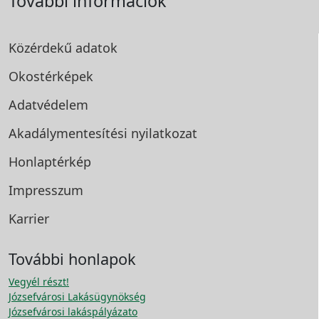
További információk
Közérdekű adatok
Okostérképek
Adatvédelem
Akadálymentesítési
nyilatkozat
Honlaptérkép
Impresszum
Karrier
További honlapok
Vegyél részt!
Józsefvárosi Lakásügynökség
Józsefvárosi lakáspályázato