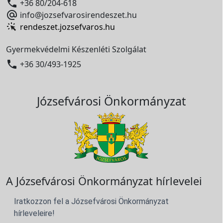

+36 80/204-618

info@jozsefvarosirendeszet.hu
rendeszet.jozsefvaros.hu
Gyermekvédelmi Készenléti Szolgálat

+36 30/493-1925
Józsefvárosi Önkormányzat
A Józsefvárosi Önkormányzat hírlevelei
Iratkozzon fel a Józsefvárosi Önkormányzat
hírleveleire!