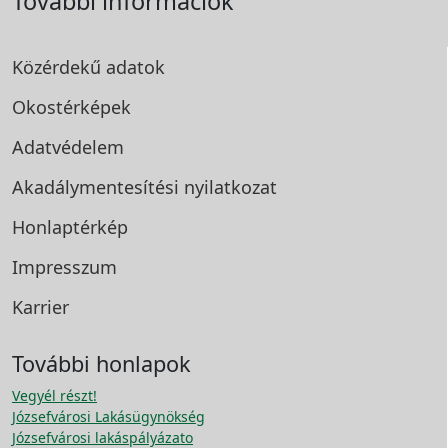
További információk
Közérdekű adatok
Okostérképek
Adatvédelem
Akadálymentesítési
nyilatkozat
Honlaptérkép
Impresszum
Karrier
További honlapok
Vegyél részt!
Józsefvárosi Lakásügynökség
Józsefvárosi lakáspályázato