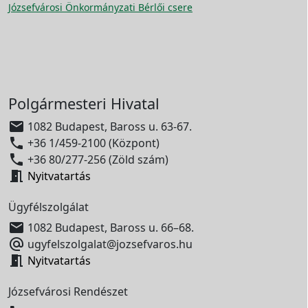
Józsefvárosi Önkormányzati Bérlői csere
Polgármesteri Hivatal

1082 Budapest, Baross u. 63-67.

+36 1/459-2100 (Központ)

+36 80/277-256 (Zöld szám)

Nyitvatartás
Ügyfélszolgálat

1082 Budapest, Baross u. 66–68.

ugyfelszolgalat@jozsefvaros.hu

Nyitvatartás
Józsefvárosi Rendészet