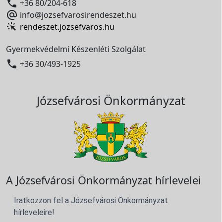

+36 80/204-618

info@jozsefvarosirendeszet.hu
rendeszet.jozsefvaros.hu
Gyermekvédelmi Készenléti Szolgálat

+36 30/493-1925
Józsefvárosi Önkormányzat
A Józsefvárosi Önkormányzat hírlevelei
Iratkozzon fel a Józsefvárosi Önkormányzat
hírleveleire!