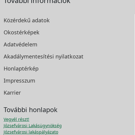
További információk
Közérdekű adatok
Okostérképek
Adatvédelem
Akadálymentesítési
nyilatkozat
Honlaptérkép
Impresszum
Karrier
További honlapok
Vegyél részt!
Józsefvárosi Lakásügynökség
Józsefvárosi lakáspályázato