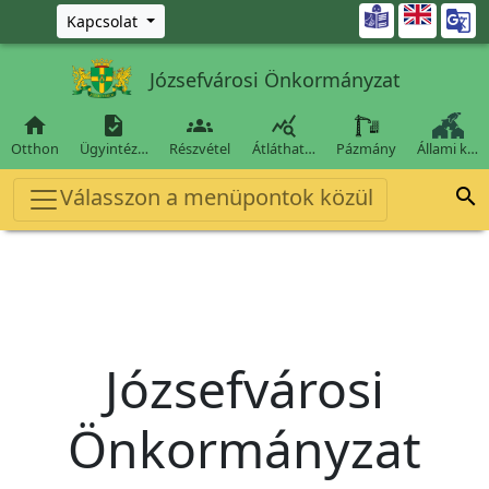
Ugrás a fő tartalomra

Kapcsolat
Józsefvárosi Önkormányzat




Otthon
Ügyintéz…
Részvétel
Átláthat…
Pázmány
Állami k…
Válasszon a menüpontok közül

Józsefvárosi
Önkormányzat