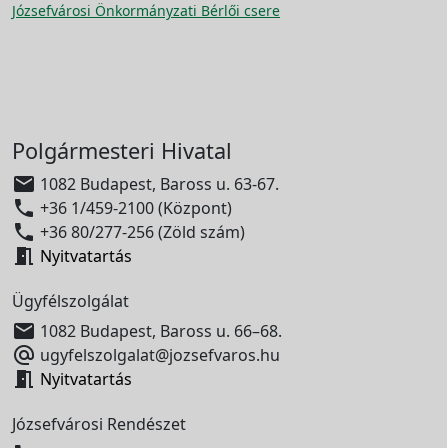
Józsefvárosi Önkormányzati Bérlői csere
Polgármesteri Hivatal

1082 Budapest, Baross u. 63-67.

+36 1/459-2100 (Központ)

+36 80/277-256 (Zöld szám)

Nyitvatartás
Ügyfélszolgálat

1082 Budapest, Baross u. 66–68.

ugyfelszolgalat@jozsefvaros.hu

Nyitvatartás
Józsefvárosi Rendészet