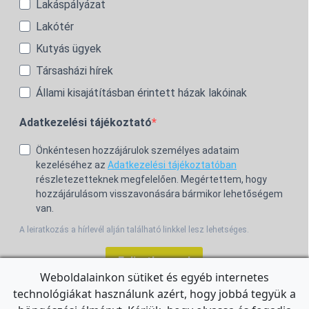
Lakáspályázat
Lakótér
Kutyás ügyek
Társasházi hírek
Állami kisajátításban érintett házak lakóinak
Adatkezelési tájékoztató
Önkéntesen hozzájárulok személyes adataim
kezeléséhez az
Adatkezelési tájékoztatóban
részletezetteknek megfelelően. Megértettem, hogy
hozzájárulásom visszavonására bármikor lehetőségem
van.
A leiratkozás a hírlevél alján található linkkel lesz lehetséges.
Feliratkozom!
Weboldalainkon sütiket és egyéb internetes
technológiákat használunk azért, hogy jobbá tegyük a
For the English Newsletter, click
HERE.