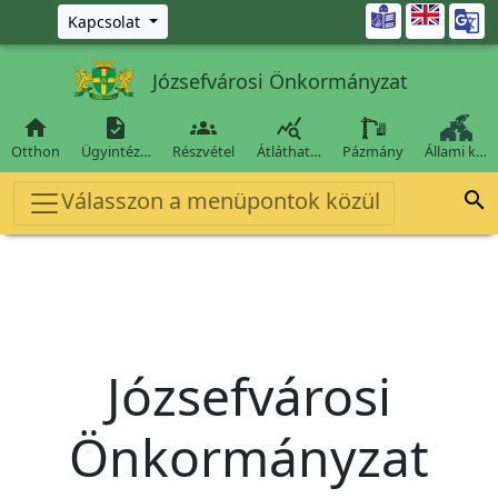
Ugrás a fő tartalomra

Kapcsolat
Józsefvárosi Önkormányzat




Otthon
Ügyintéz…
Részvétel
Átláthat…
Pázmány
Állami k…
Válasszon a menüpontok közül

Józsefvárosi
Önkormányzat