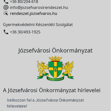

+36 80/204-618

info@jozsefvarosirendeszet.hu
rendeszet.jozsefvaros.hu
Gyermekvédelmi Készenléti Szolgálat

+36 30/493-1925
Józsefvárosi Önkormányzat
A Józsefvárosi Önkormányzat hírlevelei
Iratkozzon fel a Józsefvárosi Önkormányzat
hírleveleire!