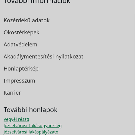
További információk
Közérdekű adatok
Okostérképek
Adatvédelem
Akadálymentesítési
nyilatkozat
Honlaptérkép
Impresszum
Karrier
További honlapok
Vegyél részt!
Józsefvárosi Lakásügynökség
Józsefvárosi lakáspályázato