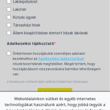
Lakáspályázat
Lakótér
Kutyás ügyek
Társasházi hírek
Állami kisajátításban érintett házak lakóinak
Adatkezelési tájékoztató
Önkéntesen hozzájárulok személyes adataim
kezeléséhez az
Adatkezelési tájékoztatóban
részletezetteknek megfelelően. Megértettem, hogy
hozzájárulásom visszavonására bármikor lehetőségem
van.
A leiratkozás a hírlevél alján található linkkel lesz lehetséges.
Feliratkozom!
Weboldalainkon sütiket és egyéb internetes
technológiákat használunk azért, hogy jobbá tegyük a
For the English Newsletter, click
HERE.