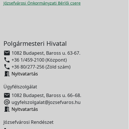
Józsefvárosi Önkormányzati Bérlői csere
Polgármesteri Hivatal

1082 Budapest, Baross u. 63-67.

+36 1/459-2100 (Központ)

+36 80/277-256 (Zöld szám)

Nyitvatartás
Ügyfélszolgálat

1082 Budapest, Baross u. 66–68.

ugyfelszolgalat@jozsefvaros.hu

Nyitvatartás
Józsefvárosi Rendészet