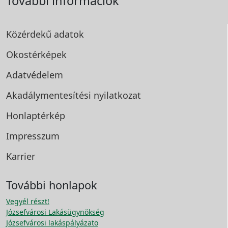
További információk
Közérdekű adatok
Okostérképek
Adatvédelem
Akadálymentesítési
nyilatkozat
Honlaptérkép
Impresszum
Karrier
További honlapok
Vegyél részt!
Józsefvárosi Lakásügynökség
Józsefvárosi lakáspályázato