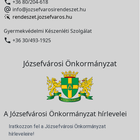

+36 80/204-618

info@jozsefvarosirendeszet.hu
rendeszet.jozsefvaros.hu
Gyermekvédelmi Készenléti Szolgálat

+36 30/493-1925
Józsefvárosi Önkormányzat
A Józsefvárosi Önkormányzat hírlevelei
Iratkozzon fel a Józsefvárosi Önkormányzat
hírleveleire!