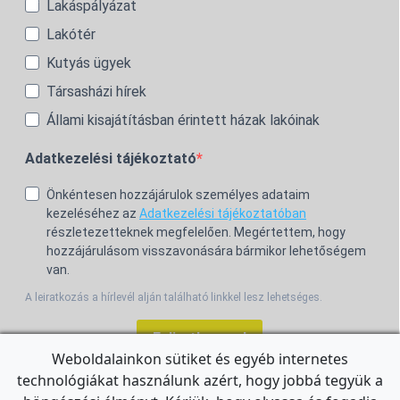
Lakáspályázat
Lakótér
Kutyás ügyek
Társasházi hírek
Állami kisajátításban érintett házak lakóinak
Adatkezelési tájékoztató
Önkéntesen hozzájárulok személyes adataim
kezeléséhez az
Adatkezelési tájékoztatóban
részletezetteknek megfelelően. Megértettem, hogy
hozzájárulásom visszavonására bármikor lehetőségem
van.
A leiratkozás a hírlevél alján található linkkel lesz lehetséges.
Feliratkozom!
Weboldalainkon sütiket és egyéb internetes
technológiákat használunk azért, hogy jobbá tegyük a
For the English Newsletter, click
HERE.