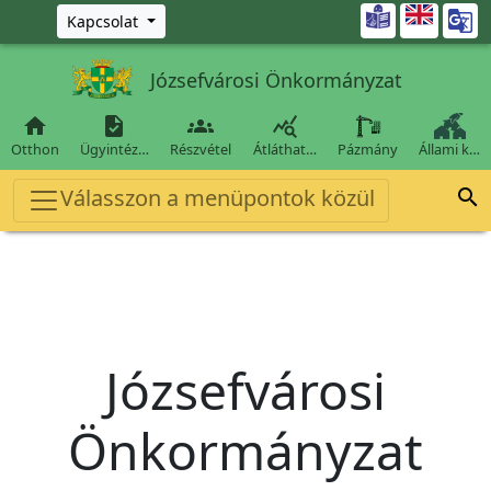
Ugrás a fő tartalomra

Kapcsolat
Józsefvárosi Önkormányzat




Otthon
Ügyintéz…
Részvétel
Átláthat…
Pázmány
Állami k…
Válasszon a menüpontok közül

Józsefvárosi
Önkormányzat