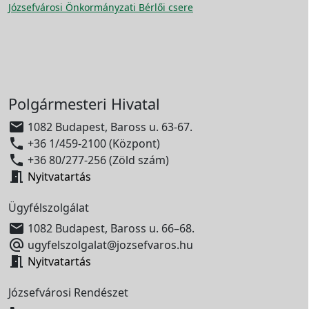
Józsefvárosi Önkormányzati Bérlői csere
Polgármesteri Hivatal

1082 Budapest, Baross u. 63-67.

+36 1/459-2100 (Központ)

+36 80/277-256 (Zöld szám)

Nyitvatartás
Ügyfélszolgálat

1082 Budapest, Baross u. 66–68.

ugyfelszolgalat@jozsefvaros.hu

Nyitvatartás
Józsefvárosi Rendészet