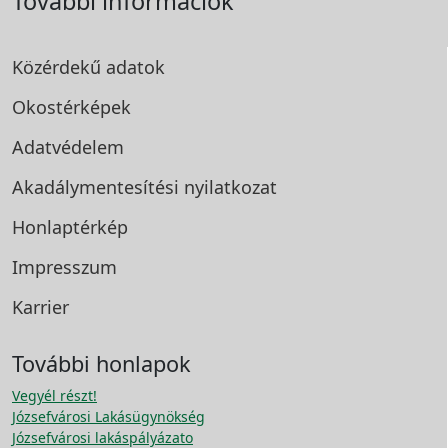
További információk
Közérdekű adatok
Okostérképek
Adatvédelem
Akadálymentesítési
nyilatkozat
Honlaptérkép
Impresszum
Karrier
További honlapok
Vegyél részt!
Józsefvárosi Lakásügynökség
Józsefvárosi lakáspályázato