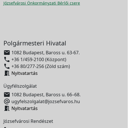
Józsefvárosi Önkormányzati Bérlői csere
Polgármesteri Hivatal

1082 Budapest, Baross u. 63-67.

+36 1/459-2100 (Központ)

+36 80/277-256 (Zöld szám)

Nyitvatartás
Ügyfélszolgálat

1082 Budapest, Baross u. 66–68.

ugyfelszolgalat@jozsefvaros.hu

Nyitvatartás
Józsefvárosi Rendészet