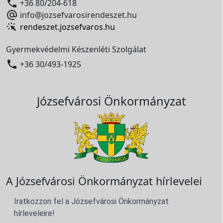

+36 80/204-618

info@jozsefvarosirendeszet.hu
rendeszet.jozsefvaros.hu
Gyermekvédelmi Készenléti Szolgálat

+36 30/493-1925
Józsefvárosi Önkormányzat
A Józsefvárosi Önkormányzat hírlevelei
Iratkozzon fel a Józsefvárosi Önkormányzat
hírleveleire!