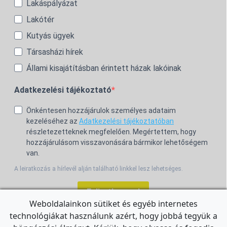
Lakáspályázat
Lakótér
Kutyás ügyek
Társasházi hírek
Állami kisajátításban érintett házak lakóinak
Adatkezelési tájékoztató
Önkéntesen hozzájárulok személyes adataim
kezeléséhez az
Adatkezelési tájékoztatóban
részletezetteknek megfelelően. Megértettem, hogy
hozzájárulásom visszavonására bármikor lehetőségem
van.
A leiratkozás a hírlevél alján található linkkel lesz lehetséges.
Feliratkozom!
Weboldalainkon sütiket és egyéb internetes
technológiákat használunk azért, hogy jobbá tegyük a
For the English Newsletter, click
HERE.