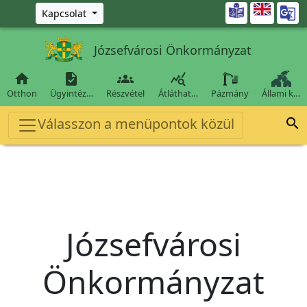
Ugrás a fő tartalomra

Kapcsolat
Józsefvárosi Önkormányzat




Otthon
Ügyintéz…
Részvétel
Átláthat…
Pázmány
Állami k…
Válasszon a menüpontok közül

Józsefvárosi
Önkormányzat