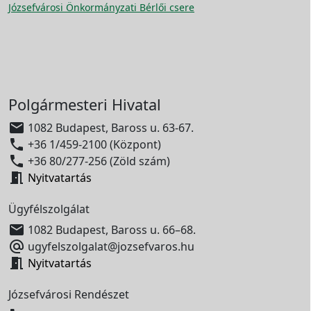
Józsefvárosi Önkormányzati Bérlői csere
Polgármesteri Hivatal

1082 Budapest, Baross u. 63-67.

+36 1/459-2100 (Központ)

+36 80/277-256 (Zöld szám)

Nyitvatartás
Ügyfélszolgálat

1082 Budapest, Baross u. 66–68.

ugyfelszolgalat@jozsefvaros.hu

Nyitvatartás
Józsefvárosi Rendészet