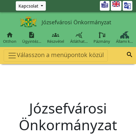
Ugrás a fő tartalomra

Kapcsolat
Józsefvárosi Önkormányzat




Otthon
Ügyintéz…
Részvétel
Átláthat…
Pázmány
Állami k…
Válasszon a menüpontok közül

Józsefvárosi
Önkormányzat