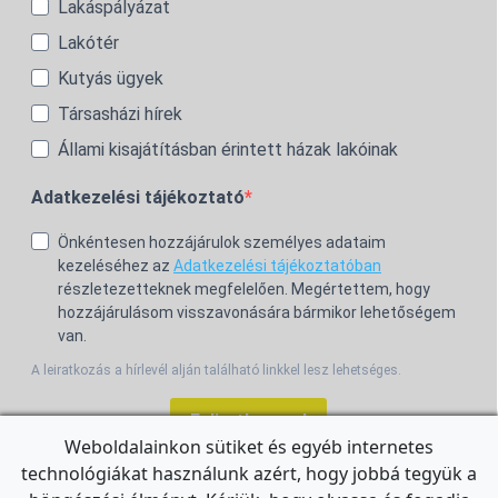
Lakáspályázat
Lakótér
Kutyás ügyek
Társasházi hírek
Állami kisajátításban érintett házak lakóinak
Adatkezelési tájékoztató
Önkéntesen hozzájárulok személyes adataim
kezeléséhez az
Adatkezelési tájékoztatóban
részletezetteknek megfelelően. Megértettem, hogy
hozzájárulásom visszavonására bármikor lehetőségem
van.
A leiratkozás a hírlevél alján található linkkel lesz lehetséges.
Feliratkozom!
Weboldalainkon sütiket és egyéb internetes
technológiákat használunk azért, hogy jobbá tegyük a
For the English Newsletter, click
HERE.