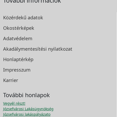
További információk
Közérdekű adatok
Okostérképek
Adatvédelem
Akadálymentesítési
nyilatkozat
Honlaptérkép
Impresszum
Karrier
További honlapok
Vegyél részt!
Józsefvárosi Lakásügynökség
Józsefvárosi lakáspályázato