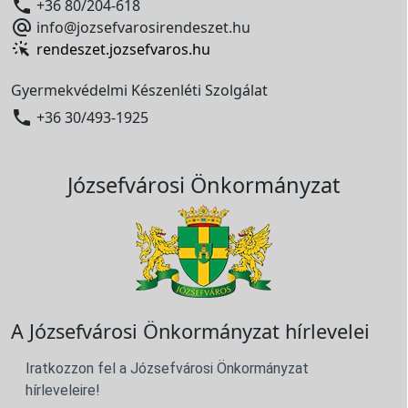

+36 80/204-618

info@jozsefvarosirendeszet.hu
rendeszet.jozsefvaros.hu
Gyermekvédelmi Készenléti Szolgálat

+36 30/493-1925
Józsefvárosi Önkormányzat
A Józsefvárosi Önkormányzat hírlevelei
Iratkozzon fel a Józsefvárosi Önkormányzat
hírleveleire!