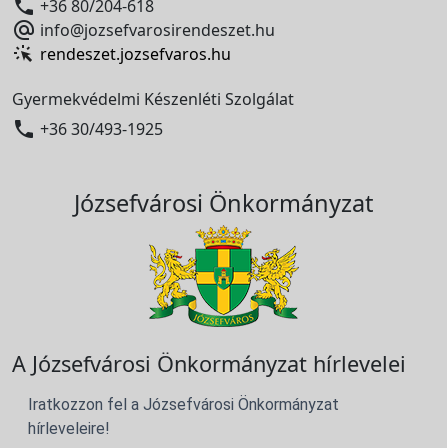

+36 80/204-618

info@jozsefvarosirendeszet.hu
rendeszet.jozsefvaros.hu
Gyermekvédelmi Készenléti Szolgálat

+36 30/493-1925
Józsefvárosi Önkormányzat
A Józsefvárosi Önkormányzat hírlevelei
Iratkozzon fel a Józsefvárosi Önkormányzat
hírleveleire!