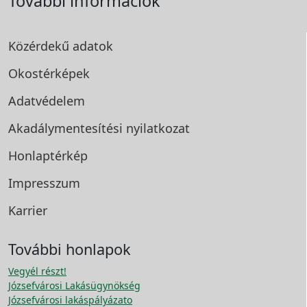
További információk
Közérdekű adatok
Okostérképek
Adatvédelem
Akadálymentesítési
nyilatkozat
Honlaptérkép
Impresszum
Karrier
További honlapok
Vegyél részt!
Józsefvárosi Lakásügynökség
Józsefvárosi lakáspályázato