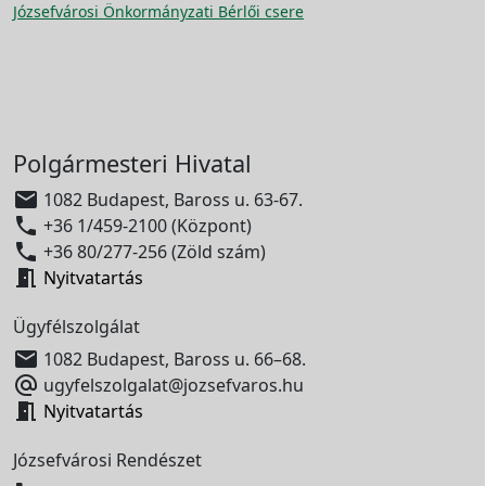
Józsefvárosi Önkormányzati Bérlői csere
Polgármesteri Hivatal

1082 Budapest, Baross u. 63-67.

+36 1/459-2100 (Központ)

+36 80/277-256 (Zöld szám)

Nyitvatartás
Ügyfélszolgálat

1082 Budapest, Baross u. 66–68.

ugyfelszolgalat@jozsefvaros.hu

Nyitvatartás
Józsefvárosi Rendészet