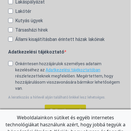
Lakáspályázat
Lakótér
Kutyás ügyek
Társasházi hírek
Állami kisajátításban érintett házak lakóinak
Adatkezelési tájékoztató
Önkéntesen hozzájárulok személyes adataim
kezeléséhez az
Adatkezelési tájékoztatóban
részletezetteknek megfelelően. Megértettem, hogy
hozzájárulásom visszavonására bármikor lehetőségem
van.
A leiratkozás a hírlevél alján található linkkel lesz lehetséges.
Feliratkozom!
Weboldalainkon sütiket és egyéb internetes
technológiákat használunk azért, hogy jobbá tegyük a
For the English Newsletter, click
HERE.