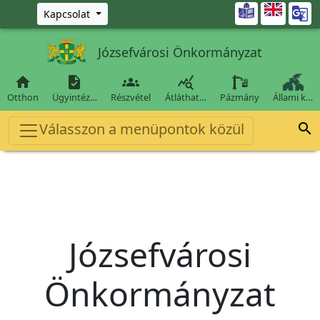
Ugrás a fő tartalomra

Kapcsolat
Józsefvárosi Önkormányzat




Otthon
Ügyintéz…
Részvétel
Átláthat…
Pázmány
Állami k…
Válasszon a menüpontok közül

Józsefvárosi
Önkormányzat