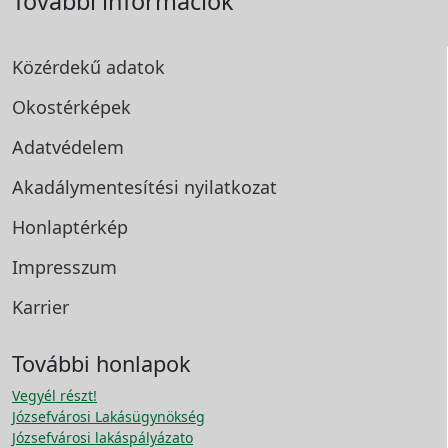
További információk
Közérdekű adatok
Okostérképek
Adatvédelem
Akadálymentesítési
nyilatkozat
Honlaptérkép
Impresszum
Karrier
További honlapok
Vegyél részt!
Józsefvárosi Lakásügynökség
Józsefvárosi lakáspályázato