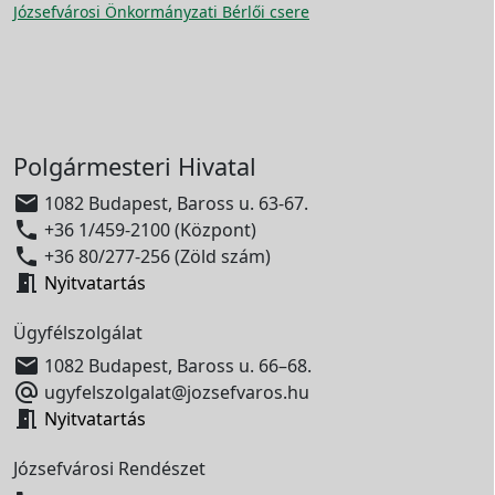
Józsefvárosi Önkormányzati Bérlői csere
Polgármesteri Hivatal

1082 Budapest, Baross u. 63-67.

+36 1/459-2100 (Központ)

+36 80/277-256 (Zöld szám)

Nyitvatartás
Ügyfélszolgálat

1082 Budapest, Baross u. 66–68.

ugyfelszolgalat@jozsefvaros.hu

Nyitvatartás
Józsefvárosi Rendészet