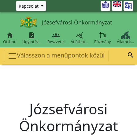
Ugrás a fő tartalomra

Kapcsolat
Józsefvárosi Önkormányzat




Otthon
Ügyintéz…
Részvétel
Átláthat…
Pázmány
Állami k…
Válasszon a menüpontok közül

Józsefvárosi
Önkormányzat