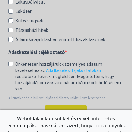
Lakáspályázat
Lakótér
Kutyás ügyek
Társasházi hírek
Állami kisajátításban érintett házak lakóinak
Adatkezelési tájékoztató
Önkéntesen hozzájárulok személyes adataim
kezeléséhez az
Adatkezelési tájékoztatóban
részletezetteknek megfelelően. Megértettem, hogy
hozzájárulásom visszavonására bármikor lehetőségem
van.
A leiratkozás a hírlevél alján található linkkel lesz lehetséges.
Feliratkozom!
Weboldalainkon sütiket és egyéb internetes
technológiákat használunk azért, hogy jobbá tegyük a
For the English Newsletter, click
HERE.