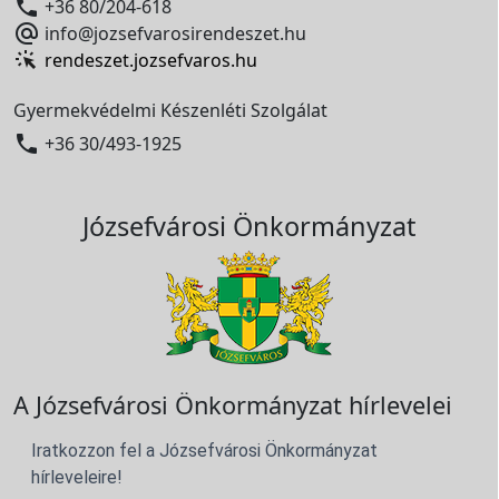

+36 80/204-618

info@jozsefvarosirendeszet.hu
rendeszet.jozsefvaros.hu
Gyermekvédelmi Készenléti Szolgálat

+36 30/493-1925
Józsefvárosi Önkormányzat
A Józsefvárosi Önkormányzat hírlevelei
Iratkozzon fel a Józsefvárosi Önkormányzat
hírleveleire!