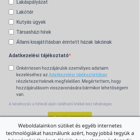
Lakáspályázat
Lakótér
Kutyás ügyek
Társasházi hírek
Állami kisajátításban érintett házak lakóinak
Adatkezelési tájékoztató
Önkéntesen hozzájárulok személyes adataim
kezeléséhez az
Adatkezelési tájékoztatóban
részletezetteknek megfelelően. Megértettem, hogy
hozzájárulásom visszavonására bármikor lehetőségem
van.
A leiratkozás a hírlevél alján található linkkel lesz lehetséges.
Feliratkozom!
Weboldalainkon sütiket és egyéb internetes
technológiákat használunk azért, hogy jobbá tegyük a
For the English Newsletter, click
HERE.