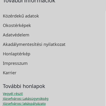
További információk
Közérdekű adatok
Okostérképek
Adatvédelem
Akadálymentesítési
nyilatkozat
Honlaptérkép
Impresszum
Karrier
További honlapok
Vegyél részt!
Józsefvárosi Lakásügynökség
Józsefvárosi lakáspályázato