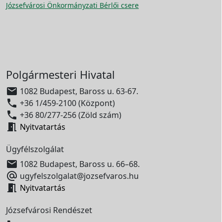
Józsefvárosi Önkormányzati Bérlői csere
Polgármesteri Hivatal

1082 Budapest, Baross u. 63-67.

+36 1/459-2100 (Központ)

+36 80/277-256 (Zöld szám)

Nyitvatartás
Ügyfélszolgálat

1082 Budapest, Baross u. 66–68.

ugyfelszolgalat@jozsefvaros.hu

Nyitvatartás
Józsefvárosi Rendészet