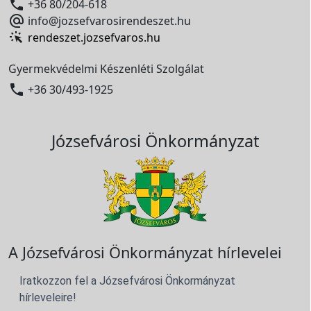

+36 80/204-618

info@jozsefvarosirendeszet.hu
rendeszet.jozsefvaros.hu
Gyermekvédelmi Készenléti Szolgálat

+36 30/493-1925
Józsefvárosi Önkormányzat
A Józsefvárosi Önkormányzat hírlevelei
Iratkozzon fel a Józsefvárosi Önkormányzat
hírleveleire!