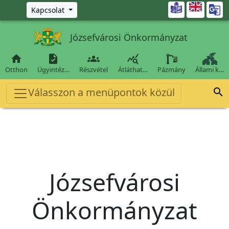
Ugrás a fő tartalomra

Kapcsolat
Józsefvárosi Önkormányzat




Otthon
Ügyintéz…
Részvétel
Átláthat…
Pázmány
Állami k…
Válasszon a menüpontok közül

Józsefvárosi
Önkormányzat