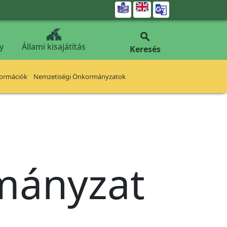


y
Állami kisajátítás
Keresés
formációk
Nemzetiségi Önkormányzatok
rmányzat