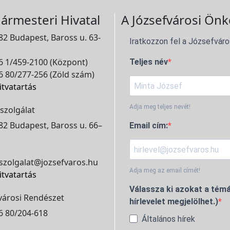
ármesteri Hivatal
A Józsefvárosi Önk
2 Budapest, Baross u. 63-
Iratkozzon fel a Józsefváro
 1/459-2100 (Központ)
Teljes név
 80/277-256 (Zöld szám)
itvatartás
Adja meg teljes nevét!
szolgálat
2 Budapest, Baross u. 66–
Email cím:
szolgalat@jozsefvaros.hu
Adja meg az email címét!
itvatartás
Válassza ki azokat a témá
városi Rendészet
hírlevelet megjelölhet.)
6 80/204-618
Általános hírek