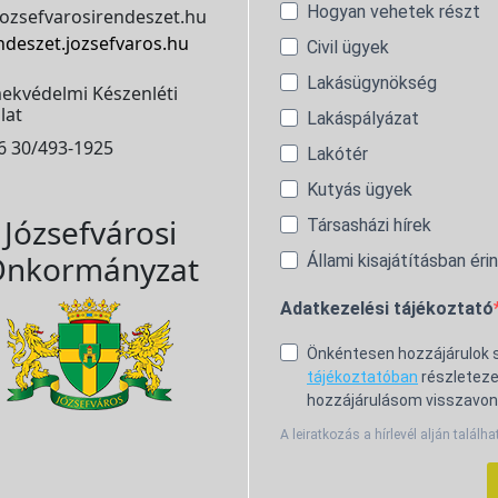
Hogyan vehetek részt
ozsefvarosirendeszet.hu
ndeszet.jozsefvaros.hu
Civil ügyek
Lakásügynökség
ekvédelmi Készenléti
lat
Lakáspályázat
6 30/493-1925
Lakótér
Kutyás ügyek
Józsefvárosi
Társasházi hírek
nkormányzat
Állami kisajátításban éri
Adatkezelési tájékoztató
Önkéntesen hozzájárulok
tájékoztatóban
részleteze
hozzájárulásom visszavon
A leiratkozás a hírlevél alján találha