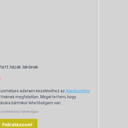
ntett házak lakóinak
 személyes adataim kezeléséhez az
Adatkezelési
tteknek megfelelően. Megértettem, hogy
ására bármikor lehetőségem van.
tó linkkel lesz lehetséges.
Feliratkozom!