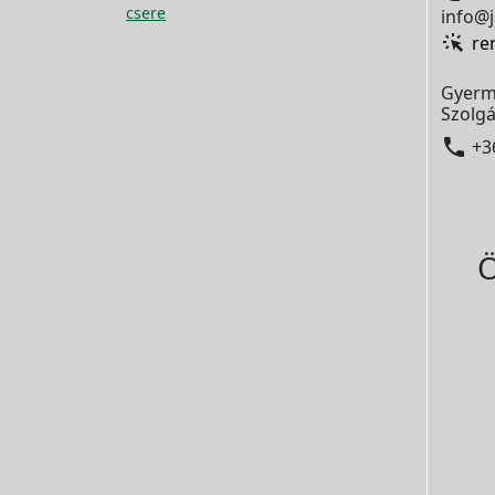
csere
info@j
re
Gyerm
Szolgá

+3
Ö