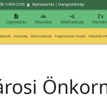
36 1/459-2100
Nyitvatartás
|
Hangostérkép




Ügyintézés
Részvétel
Átláthatóság
Pázmán
jlesztés
Közösség
Önkormányzat
Polgármesteri Hivatal
Választási in
árosi Önko