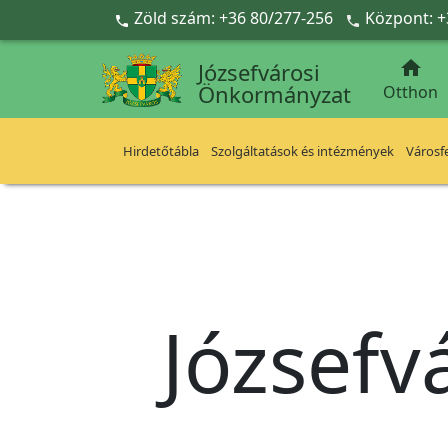
Ugrás a fő tartalomra
Zöld szám: +36 80/277-256
Központ: +



Józsefvárosi
Önkormányzat
Otthon
Hirdetőtábla
Szolgáltatások és intézmények
Városfe
Józsefv