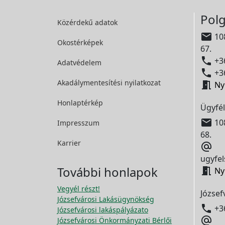
Polg
Közérdekű adatok

108
Okostérképek
67.

+36
Adatvédelem

+36
Akadálymentesítési
nyilatkozat

Ny
Honlaptérkép
Ügyfél

108
Impresszum
68.
Karrier

ugyfel
További honlapok

Ny
Vegyél részt!
József
Józsefvárosi Lakásügynökség

+3
Józsefvárosi lakáspályázato

Józsefvárosi Önkormányzati Bérlői