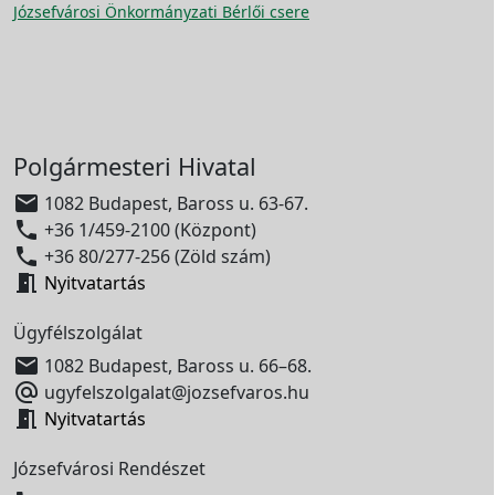
Józsefvárosi Önkormányzati Bérlői csere
Polgármesteri Hivatal

1082 Budapest, Baross u. 63-67.

+36 1/459-2100 (Központ)

+36 80/277-256 (Zöld szám)

Nyitvatartás
Ügyfélszolgálat

1082 Budapest, Baross u. 66–68.

ugyfelszolgalat@jozsefvaros.hu

Nyitvatartás
Józsefvárosi Rendészet