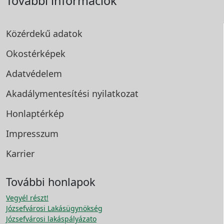
További információk
Közérdekű adatok
Okostérképek
Adatvédelem
Akadálymentesítési
nyilatkozat
Honlaptérkép
Impresszum
Karrier
További honlapok
Vegyél részt!
Józsefvárosi Lakásügynökség
Józsefvárosi lakáspályázato