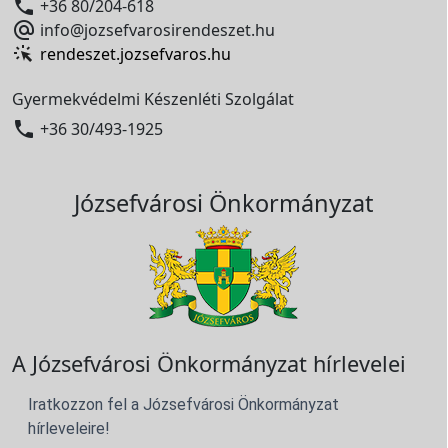

+36 80/204-618

info@jozsefvarosirendeszet.hu
rendeszet.jozsefvaros.hu
Gyermekvédelmi Készenléti Szolgálat

+36 30/493-1925
Józsefvárosi Önkormányzat
A Józsefvárosi Önkormányzat hírlevelei
Iratkozzon fel a Józsefvárosi Önkormányzat
hírleveleire!