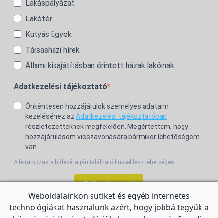
Lakáspályázat
Lakótér
Kutyás ügyek
Társasházi hírek
Állami kisajátításban érintett házak lakóinak
Adatkezelési tájékoztató
Önkéntesen hozzájárulok személyes adataim
kezeléséhez az
Adatkezelési tájékoztatóban
részletezetteknek megfelelően. Megértettem, hogy
hozzájárulásom visszavonására bármikor lehetőségem
van.
A leiratkozás a hírlevél alján található linkkel lesz lehetséges.
Feliratkozom!
Weboldalainkon sütiket és egyéb internetes
technológiákat használunk azért, hogy jobbá tegyük a
For the English Newsletter, click
HERE.