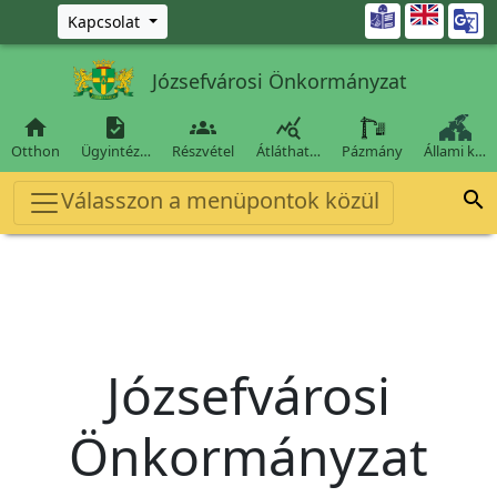
Ugrás a fő tartalomra

Kapcsolat
Józsefvárosi Önkormányzat




Otthon
Ügyintéz…
Részvétel
Átláthat…
Pázmány
Állami k…
Válasszon a menüpontok közül

Józsefvárosi
Önkormányzat