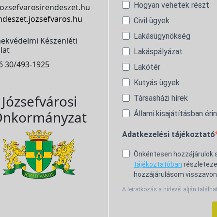
Hogyan vehetek részt
ozsefvarosirendeszet.hu
ndeszet.jozsefvaros.hu
Civil ügyek
Lakásügynökség
ekvédelmi Készenléti
lat
Lakáspályázat
6 30/493-1925
Lakótér
Kutyás ügyek
Józsefvárosi
Társasházi hírek
nkormányzat
Állami kisajátításban éri
Adatkezelési tájékoztató
Önkéntesen hozzájárulok
tájékoztatóban
részleteze
hozzájárulásom visszavon
A leiratkozás a hírlevél alján találha