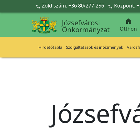
Ugrás a fő tartalomra
Zöld szám: +36 80/277-256
Központ: +



Józsefvárosi
Önkormányzat
Otthon
Hirdetőtábla
Szolgáltatások és intézmények
Városfe
Józsefv