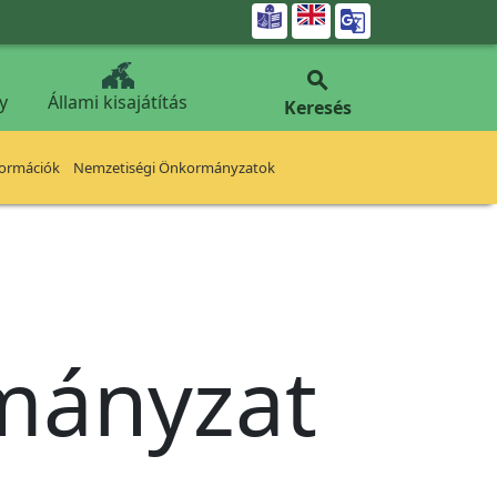


y
Állami kisajátítás
Keresés
formációk
Nemzetiségi Önkormányzatok
rmányzat