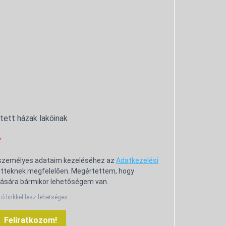
ntett házak lakóinak
 személyes adataim kezeléséhez az
Adatkezelési
tteknek megfelelően. Megértettem, hogy
ására bármikor lehetőségem van.
tó linkkel lesz lehetséges.
Feliratkozom!