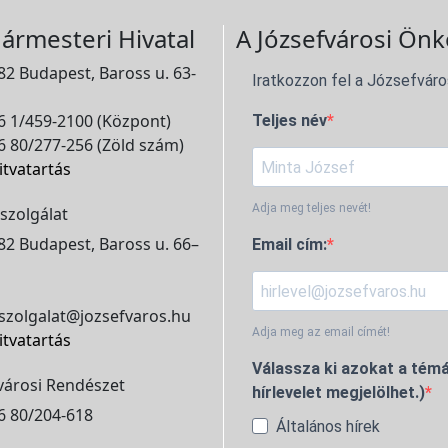
ármesteri Hivatal
A Józsefvárosi Önk
2 Budapest, Baross u. 63-
Iratkozzon fel a Józsefváro
 1/459-2100 (Központ)
Teljes név
 80/277-256 (Zöld szám)
itvatartás
Adja meg teljes nevét!
szolgálat
2 Budapest, Baross u. 66–
Email cím:
szolgalat@jozsefvaros.hu
Adja meg az email címét!
itvatartás
Válassza ki azokat a témá
városi Rendészet
hírlevelet megjelölhet.)
6 80/204-618
Általános hírek