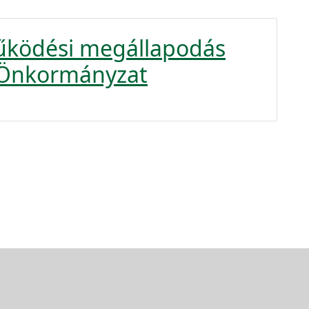
űködési megállapodás
l Önkormányzat