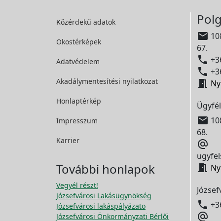
Polg
Közérdekű adatok

108
Okostérképek
67.

+36
Adatvédelem

+36
Akadálymentesítési
nyilatkozat

Ny
Honlaptérkép
Ügyfél

108
Impresszum
68.
Karrier

ugyfel
További honlapok

Ny
Vegyél részt!
József
Józsefvárosi Lakásügynökség

+3
Józsefvárosi lakáspályázato

Józsefvárosi Önkormányzati Bérlői