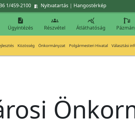
36 1/459-2100
Nyitvatartás
|
Hangostérkép




Ügyintézés
Részvétel
Átláthatóság
Pázmán
jlesztés
Közösség
Önkormányzat
Polgármesteri Hivatal
Választási in
árosi Önko