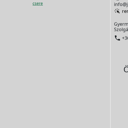
csere
info@j
re
Gyerm
Szolgá

+3
Ö