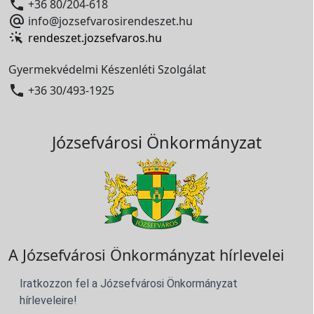

+36 80/204-618

info@jozsefvarosirendeszet.hu
rendeszet.jozsefvaros.hu
Gyermekvédelmi Készenléti Szolgálat

+36 30/493-1925
Józsefvárosi Önkormányzat
A Józsefvárosi Önkormányzat hírlevelei
Iratkozzon fel a Józsefvárosi Önkormányzat
hírleveleire!