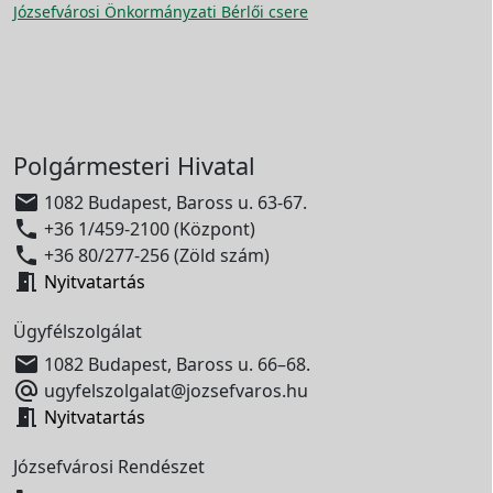
Józsefvárosi Önkormányzati Bérlői csere
Polgármesteri Hivatal

1082 Budapest, Baross u. 63-67.

+36 1/459-2100 (Központ)

+36 80/277-256 (Zöld szám)

Nyitvatartás
Ügyfélszolgálat

1082 Budapest, Baross u. 66–68.

ugyfelszolgalat@jozsefvaros.hu

Nyitvatartás
Józsefvárosi Rendészet