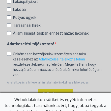
Lakáspályázat
Lakótér
Kutyás ügyek
Társasházi hírek
Állami kisajátításban érintett házak lakóinak
Adatkezelési tájékoztató
Önkéntesen hozzájárulok személyes adataim
kezeléséhez az
Adatkezelési tájékoztatóban
részletezetteknek megfelelően. Megértettem, hogy
hozzájárulásom visszavonására bármikor lehetőségem
van.
A leiratkozás a hírlevél alján található linkkel lesz lehetséges.
Feliratkozom!
Weboldalainkon sütiket és egyéb internetes
technológiákat használunk azért, hogy jobbá tegyük a
For the English Newsletter, click
HERE.