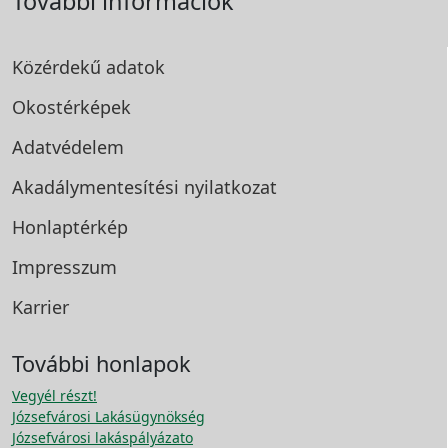
További információk
Közérdekű adatok
Okostérképek
Adatvédelem
Akadálymentesítési
nyilatkozat
Honlaptérkép
Impresszum
Karrier
További honlapok
Vegyél részt!
Józsefvárosi Lakásügynökség
Józsefvárosi lakáspályázato