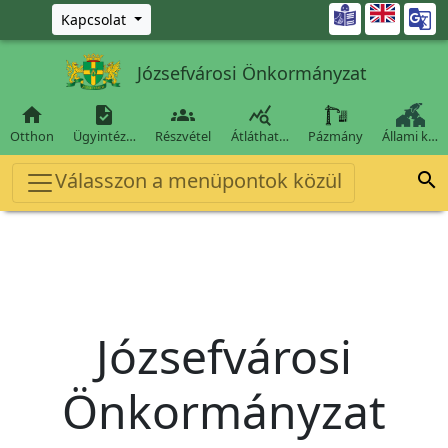
Ugrás a fő tartalomra

Kapcsolat
Józsefvárosi Önkormányzat




Otthon
Ügyintéz…
Részvétel
Átláthat…
Pázmány
Állami k…
Válasszon a menüpontok közül

Józsefvárosi
Önkormányzat