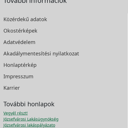
További információk
Közérdekű adatok
Okostérképek
Adatvédelem
Akadálymentesítési
nyilatkozat
Honlaptérkép
Impresszum
Karrier
További honlapok
Vegyél részt!
Józsefvárosi Lakásügynökség
Józsefvárosi lakáspályázato