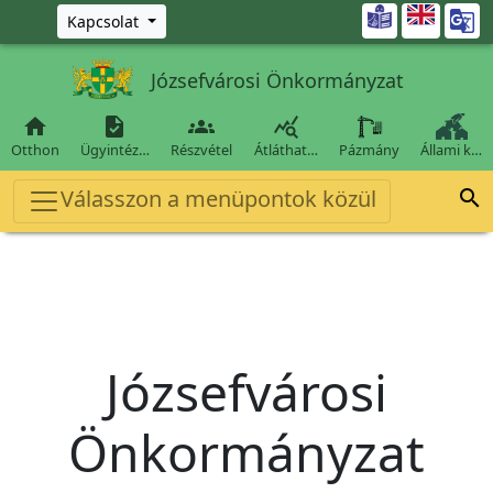
Ugrás a fő tartalomra

Kapcsolat
Józsefvárosi Önkormányzat




Otthon
Ügyintéz…
Részvétel
Átláthat…
Pázmány
Állami k…
Válasszon a menüpontok közül

Józsefvárosi
Önkormányzat