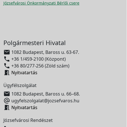
Józsefvárosi Önkormányzati Bérlői csere
Polgármesteri Hivatal

1082 Budapest, Baross u. 63-67.

+36 1/459-2100 (Központ)

+36 80/277-256 (Zöld szám)

Nyitvatartás
Ügyfélszolgálat

1082 Budapest, Baross u. 66–68.

ugyfelszolgalat@jozsefvaros.hu

Nyitvatartás
Józsefvárosi Rendészet