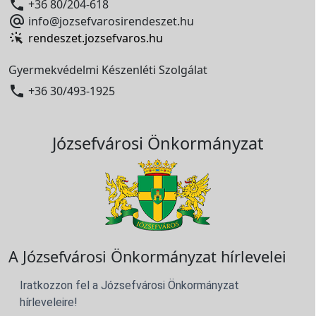

+36 80/204-618

info@jozsefvarosirendeszet.hu
rendeszet.jozsefvaros.hu
Gyermekvédelmi Készenléti Szolgálat

+36 30/493-1925
Józsefvárosi Önkormányzat
A Józsefvárosi Önkormányzat hírlevelei
Iratkozzon fel a Józsefvárosi Önkormányzat
hírleveleire!