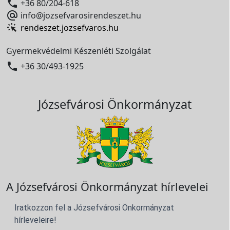

+36 80/204-618

info@jozsefvarosirendeszet.hu
rendeszet.jozsefvaros.hu
Gyermekvédelmi Készenléti Szolgálat

+36 30/493-1925
Józsefvárosi Önkormányzat
A Józsefvárosi Önkormányzat hírlevelei
Iratkozzon fel a Józsefvárosi Önkormányzat
hírleveleire!