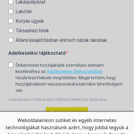
Lakáspályázat
Lakótér
Kutyás ügyek
Társasházi hírek
Állami kisajátításban érintett házak lakóinak
Adatkezelési tájékoztató
Önkéntesen hozzájárulok személyes adataim
kezeléséhez az
Adatkezelési tájékoztatóban
részletezetteknek megfelelően. Megértettem, hogy
hozzájárulásom visszavonására bármikor lehetőségem
van.
A leiratkozás a hírlevél alján található linkkel lesz lehetséges.
Feliratkozom!
Weboldalainkon sütiket és egyéb internetes
technológiákat használunk azért, hogy jobbá tegyük a
For the English Newsletter, click
HERE.