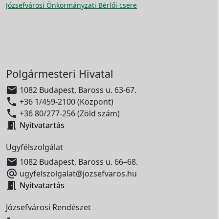
Józsefvárosi Önkormányzati Bérlői csere
Polgármesteri Hivatal

1082 Budapest, Baross u. 63-67.

+36 1/459-2100 (Központ)

+36 80/277-256 (Zöld szám)

Nyitvatartás
Ügyfélszolgálat

1082 Budapest, Baross u. 66–68.

ugyfelszolgalat@jozsefvaros.hu

Nyitvatartás
Józsefvárosi Rendészet