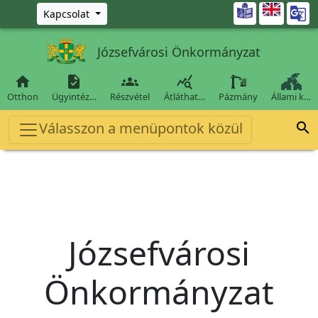
Ugrás a fő tartalomra

Kapcsolat
Józsefvárosi Önkormányzat




Otthon
Ügyintéz…
Részvétel
Átláthat…
Pázmány
Állami k…
Válasszon a menüpontok közül

Józsefvárosi
Önkormányzat