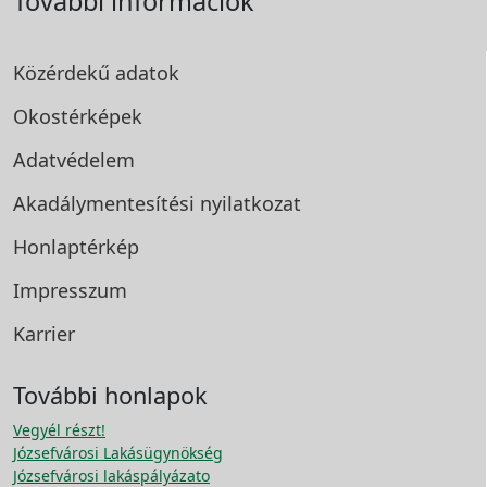
További információk
Közérdekű adatok
Okostérképek
Adatvédelem
Akadálymentesítési
nyilatkozat
Honlaptérkép
Impresszum
Karrier
További honlapok
Vegyél részt!
Józsefvárosi Lakásügynökség
Józsefvárosi lakáspályázato