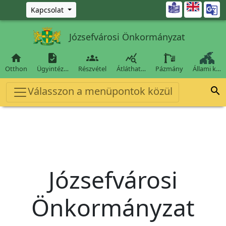
Ugrás a fő tartalomra

Kapcsolat
Józsefvárosi Önkormányzat




Otthon
Ügyintéz…
Részvétel
Átláthat…
Pázmány
Állami k…
Válasszon a menüpontok közül

Józsefvárosi
Önkormányzat