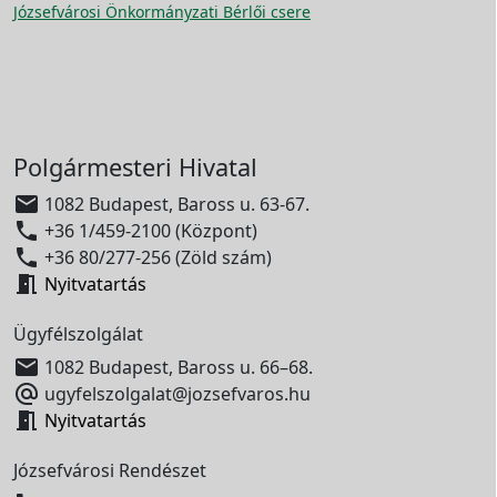
Józsefvárosi Önkormányzati Bérlői csere
Polgármesteri Hivatal

1082 Budapest, Baross u. 63-67.

+36 1/459-2100 (Központ)

+36 80/277-256 (Zöld szám)

Nyitvatartás
Ügyfélszolgálat

1082 Budapest, Baross u. 66–68.

ugyfelszolgalat@jozsefvaros.hu

Nyitvatartás
Józsefvárosi Rendészet