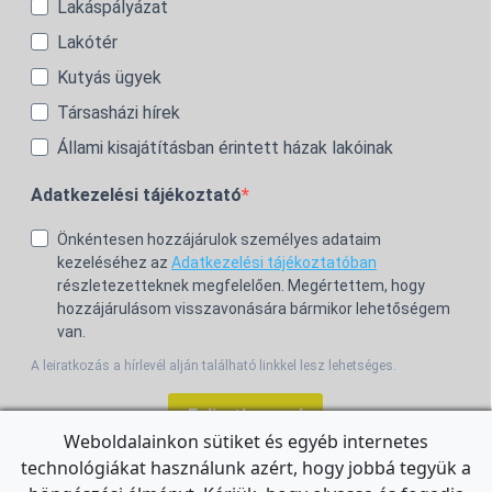
Lakáspályázat
Lakótér
Kutyás ügyek
Társasházi hírek
Állami kisajátításban érintett házak lakóinak
Adatkezelési tájékoztató
Önkéntesen hozzájárulok személyes adataim
kezeléséhez az
Adatkezelési tájékoztatóban
részletezetteknek megfelelően. Megértettem, hogy
hozzájárulásom visszavonására bármikor lehetőségem
van.
A leiratkozás a hírlevél alján található linkkel lesz lehetséges.
Feliratkozom!
Weboldalainkon sütiket és egyéb internetes
technológiákat használunk azért, hogy jobbá tegyük a
For the English Newsletter, click
HERE.