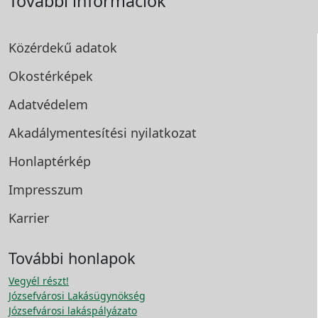
További információk
Közérdekű adatok
Okostérképek
Adatvédelem
Akadálymentesítési
nyilatkozat
Honlaptérkép
Impresszum
Karrier
További honlapok
Vegyél részt!
Józsefvárosi Lakásügynökség
Józsefvárosi lakáspályázato