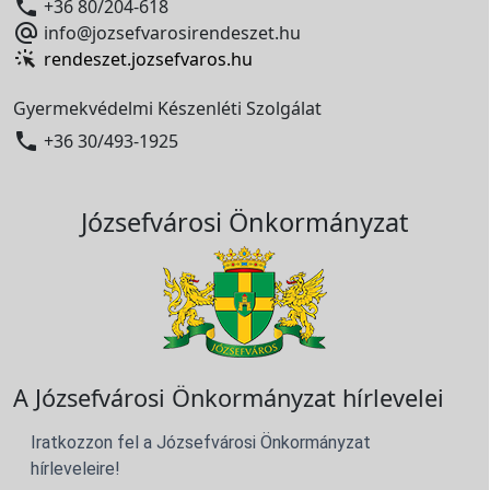

+36 80/204-618

info@jozsefvarosirendeszet.hu
rendeszet.jozsefvaros.hu
Gyermekvédelmi Készenléti Szolgálat

+36 30/493-1925
Józsefvárosi Önkormányzat
A Józsefvárosi Önkormányzat hírlevelei
Iratkozzon fel a Józsefvárosi Önkormányzat
hírleveleire!