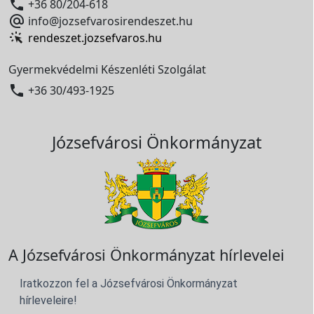

+36 80/204-618

info@jozsefvarosirendeszet.hu
rendeszet.jozsefvaros.hu
Gyermekvédelmi Készenléti Szolgálat

+36 30/493-1925
Józsefvárosi Önkormányzat
A Józsefvárosi Önkormányzat hírlevelei
Iratkozzon fel a Józsefvárosi Önkormányzat
hírleveleire!