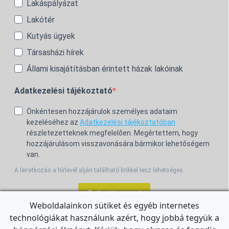
Lakáspályázat
Lakótér
Kutyás ügyek
Társasházi hírek
Állami kisajátításban érintett házak lakóinak
Adatkezelési tájékoztató
Önkéntesen hozzájárulok személyes adataim
kezeléséhez az
Adatkezelési tájékoztatóban
részletezetteknek megfelelően. Megértettem, hogy
hozzájárulásom visszavonására bármikor lehetőségem
van.
A leiratkozás a hírlevél alján található linkkel lesz lehetséges.
Feliratkozom!
Weboldalainkon sütiket és egyéb internetes
technológiákat használunk azért, hogy jobbá tegyük a
For the English Newsletter, click
HERE.