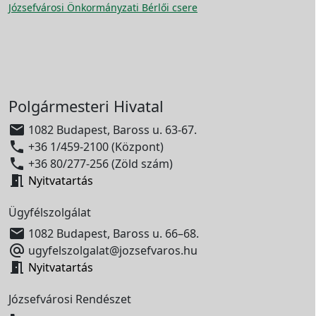
Józsefvárosi Önkormányzati Bérlői csere
Polgármesteri Hivatal

1082 Budapest, Baross u. 63-67.

+36 1/459-2100 (Központ)

+36 80/277-256 (Zöld szám)

Nyitvatartás
Ügyfélszolgálat

1082 Budapest, Baross u. 66–68.

ugyfelszolgalat@jozsefvaros.hu

Nyitvatartás
Józsefvárosi Rendészet