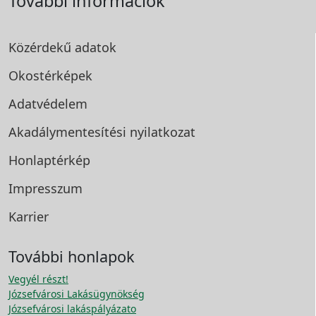
További információk
Közérdekű adatok
Okostérképek
Adatvédelem
Akadálymentesítési
nyilatkozat
Honlaptérkép
Impresszum
Karrier
További honlapok
Vegyél részt!
Józsefvárosi Lakásügynökség
Józsefvárosi lakáspályázato