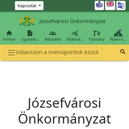
Ugrás a fő tartalomra

Kapcsolat
Józsefvárosi Önkormányzat




Otthon
Ügyintéz…
Részvétel
Átláthat…
Pázmány
Állami k…
Válasszon a menüpontok közül

Józsefvárosi
Önkormányzat