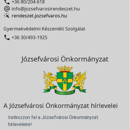

+36 80/204-618

info@jozsefvarosirendeszet.hu
rendeszet.jozsefvaros.hu
Gyermekvédelmi Készenléti Szolgálat

+36 30/493-1925
Józsefvárosi Önkormányzat
A Józsefvárosi Önkormányzat hírlevelei
Iratkozzon fel a Józsefvárosi Önkormányzat
hírleveleire!