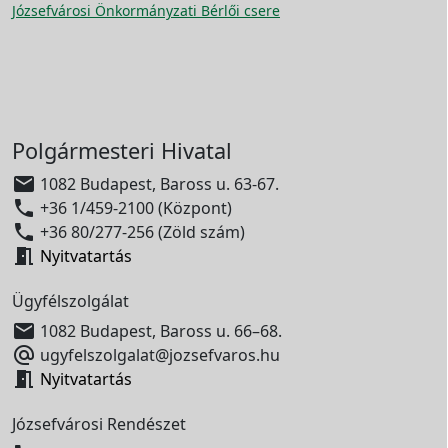
Józsefvárosi Önkormányzati Bérlői csere
Polgármesteri Hivatal

1082 Budapest, Baross u. 63-67.

+36 1/459-2100 (Központ)

+36 80/277-256 (Zöld szám)

Nyitvatartás
Ügyfélszolgálat

1082 Budapest, Baross u. 66–68.

ugyfelszolgalat@jozsefvaros.hu

Nyitvatartás
Józsefvárosi Rendészet