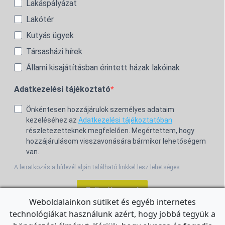
Lakáspályázat
Lakótér
Kutyás ügyek
Társasházi hírek
Állami kisajátításban érintett házak lakóinak
Adatkezelési tájékoztató
Önkéntesen hozzájárulok személyes adataim
kezeléséhez az
Adatkezelési tájékoztatóban
részletezetteknek megfelelően. Megértettem, hogy
hozzájárulásom visszavonására bármikor lehetőségem
van.
A leiratkozás a hírlevél alján található linkkel lesz lehetséges.
Feliratkozom!
Weboldalainkon sütiket és egyéb internetes
technológiákat használunk azért, hogy jobbá tegyük a
For the English Newsletter, click
HERE.