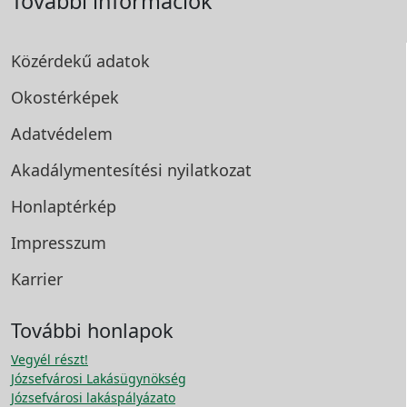
További információk
Közérdekű adatok
Okostérképek
Adatvédelem
Akadálymentesítési
nyilatkozat
Honlaptérkép
Impresszum
Karrier
További honlapok
Vegyél részt!
Józsefvárosi Lakásügynökség
Józsefvárosi lakáspályázato