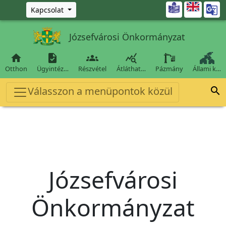
Ugrás a fő tartalomra

Kapcsolat
Józsefvárosi Önkormányzat




Otthon
Ügyintéz…
Részvétel
Átláthat…
Pázmány
Állami k…
Válasszon a menüpontok közül

Józsefvárosi
Önkormányzat