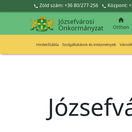
Ugrás a fő tartalomra
Zöld szám: +36 80/277-256
Központ: +



Józsefvárosi
Önkormányzat
Otthon
Hirdetőtábla
Szolgáltatások és intézmények
Városfe
Józsefv