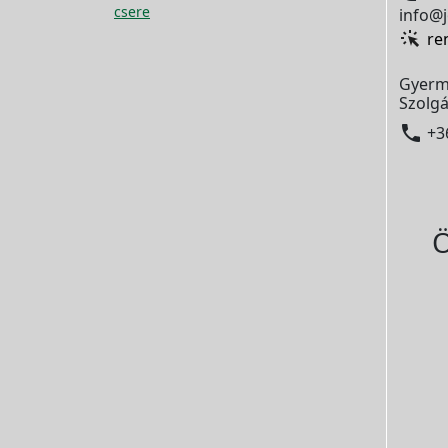
csere
info@j
re
Gyerm
Szolgá

+3
Ö