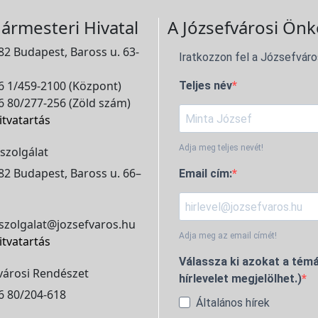
ármesteri Hivatal
A Józsefvárosi Önk
2 Budapest, Baross u. 63-
Iratkozzon fel a Józsefváro
 1/459-2100 (Központ)
Teljes név
 80/277-256 (Zöld szám)
itvatartás
Adja meg teljes nevét!
szolgálat
2 Budapest, Baross u. 66–
Email cím:
szolgalat@jozsefvaros.hu
Adja meg az email címét!
itvatartás
Válassza ki azokat a témá
városi Rendészet
hírlevelet megjelölhet.)
6 80/204-618
Általános hírek