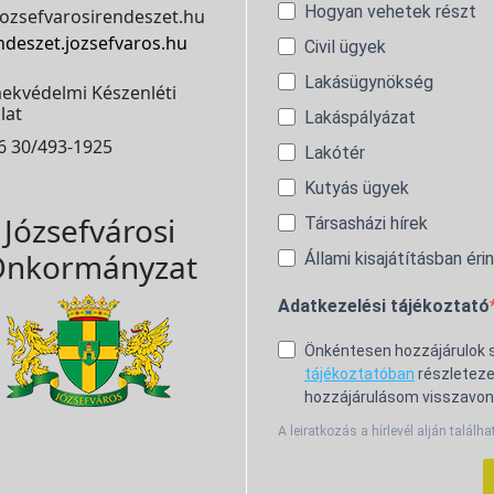
Hogyan vehetek részt
ozsefvarosirendeszet.hu
ndeszet.jozsefvaros.hu
Civil ügyek
Lakásügynökség
ekvédelmi Készenléti
lat
Lakáspályázat
6 30/493-1925
Lakótér
Kutyás ügyek
Józsefvárosi
Társasházi hírek
nkormányzat
Állami kisajátításban éri
Adatkezelési tájékoztató
Önkéntesen hozzájárulok
tájékoztatóban
részleteze
hozzájárulásom visszavon
A leiratkozás a hírlevél alján találha