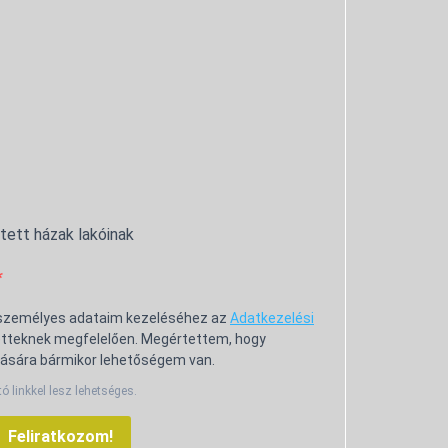
ntett házak lakóinak
 személyes adataim kezeléséhez az
Adatkezelési
tteknek megfelelően. Megértettem, hogy
ására bármikor lehetőségem van.
tó linkkel lesz lehetséges.
Feliratkozom!