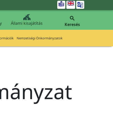


y
Állami kisajátítás
Keresés
formációk
Nemzetiségi Önkormányzatok
rmányzat