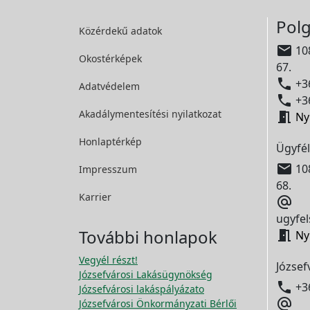
Polg
Közérdekű adatok

108
Okostérképek
67.

+36
Adatvédelem

+36
Akadálymentesítési
nyilatkozat

Ny
Honlaptérkép
Ügyfél

108
Impresszum
68.
Karrier

ugyfel
További honlapok

Ny
Vegyél részt!
József
Józsefvárosi Lakásügynökség

+3
Józsefvárosi lakáspályázato

Józsefvárosi Önkormányzati Bérlői