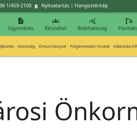
36 1/459-2100
Nyitvatartás
|
Hangostérkép




Ügyintézés
Részvétel
Átláthatóság
Pázmán
jlesztés
Közösség
Önkormányzat
Polgármesteri Hivatal
Választási in
árosi Önko