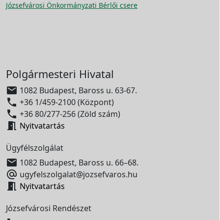
Józsefvárosi Önkormányzati Bérlői csere
Polgármesteri Hivatal

1082 Budapest, Baross u. 63-67.

+36 1/459-2100 (Központ)

+36 80/277-256 (Zöld szám)

Nyitvatartás
Ügyfélszolgálat

1082 Budapest, Baross u. 66–68.

ugyfelszolgalat@jozsefvaros.hu

Nyitvatartás
Józsefvárosi Rendészet