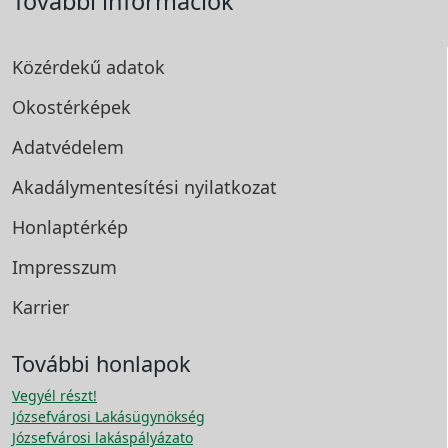
További információk
Közérdekű adatok
Okostérképek
Adatvédelem
Akadálymentesítési
nyilatkozat
Honlaptérkép
Impresszum
Karrier
További honlapok
Vegyél részt!
Józsefvárosi Lakásügynökség
Józsefvárosi lakáspályázato