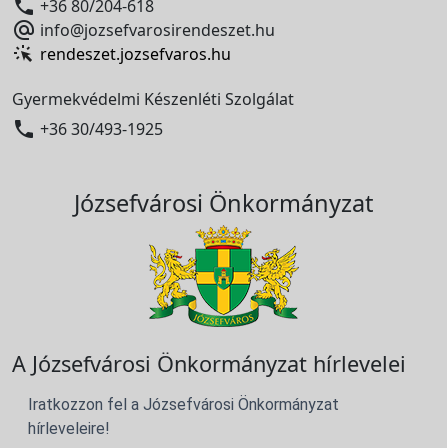

+36 80/204-618

info@jozsefvarosirendeszet.hu
rendeszet.jozsefvaros.hu
Gyermekvédelmi Készenléti Szolgálat

+36 30/493-1925
Józsefvárosi Önkormányzat
A Józsefvárosi Önkormányzat hírlevelei
Iratkozzon fel a Józsefvárosi Önkormányzat
hírleveleire!