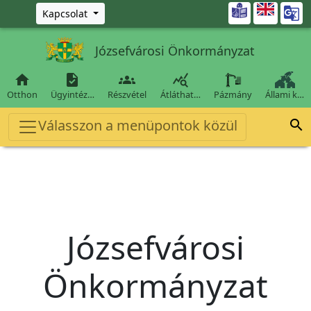
Ugrás a fő tartalomra

Kapcsolat
Józsefvárosi Önkormányzat




Otthon
Ügyintéz…
Részvétel
Átláthat…
Pázmány
Állami k…
Válasszon a menüpontok közül

Józsefvárosi
Önkormányzat