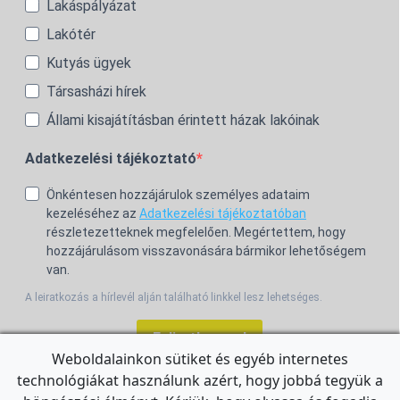
Lakáspályázat
Lakótér
Kutyás ügyek
Társasházi hírek
Állami kisajátításban érintett házak lakóinak
Adatkezelési tájékoztató
Önkéntesen hozzájárulok személyes adataim
kezeléséhez az
Adatkezelési tájékoztatóban
részletezetteknek megfelelően. Megértettem, hogy
hozzájárulásom visszavonására bármikor lehetőségem
van.
A leiratkozás a hírlevél alján található linkkel lesz lehetséges.
Feliratkozom!
Weboldalainkon sütiket és egyéb internetes
technológiákat használunk azért, hogy jobbá tegyük a
For the English Newsletter, click
HERE.