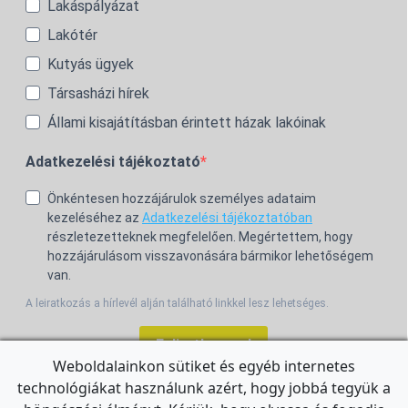
Lakáspályázat
Lakótér
Kutyás ügyek
Társasházi hírek
Állami kisajátításban érintett házak lakóinak
Adatkezelési tájékoztató
Önkéntesen hozzájárulok személyes adataim
kezeléséhez az
Adatkezelési tájékoztatóban
részletezetteknek megfelelően. Megértettem, hogy
hozzájárulásom visszavonására bármikor lehetőségem
van.
A leiratkozás a hírlevél alján található linkkel lesz lehetséges.
Feliratkozom!
Weboldalainkon sütiket és egyéb internetes
technológiákat használunk azért, hogy jobbá tegyük a
For the English Newsletter, click
HERE.