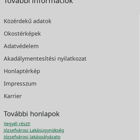
További információk
Közérdekű adatok
Okostérképek
Adatvédelem
Akadálymentesítési
nyilatkozat
Honlaptérkép
Impresszum
Karrier
További honlapok
Vegyél részt!
Józsefvárosi Lakásügynökség
Józsefvárosi lakáspályázato