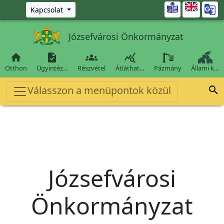
Ugrás a fő tartalomra

Kapcsolat
Józsefvárosi Önkormányzat




Otthon
Ügyintéz…
Részvétel
Átláthat…
Pázmány
Állami k…
Válasszon a menüpontok közül

Józsefvárosi
Önkormányzat