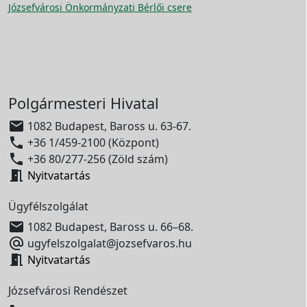
Józsefvárosi Önkormányzati Bérlői csere
Polgármesteri Hivatal

1082 Budapest, Baross u. 63-67.

+36 1/459-2100 (Központ)

+36 80/277-256 (Zöld szám)

Nyitvatartás
Ügyfélszolgálat

1082 Budapest, Baross u. 66–68.

ugyfelszolgalat@jozsefvaros.hu

Nyitvatartás
Józsefvárosi Rendészet