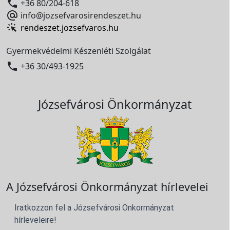

+36 80/204-618

info@jozsefvarosirendeszet.hu
rendeszet.jozsefvaros.hu
Gyermekvédelmi Készenléti Szolgálat

+36 30/493-1925
Józsefvárosi Önkormányzat
A Józsefvárosi Önkormányzat hírlevelei
Iratkozzon fel a Józsefvárosi Önkormányzat
hírleveleire!