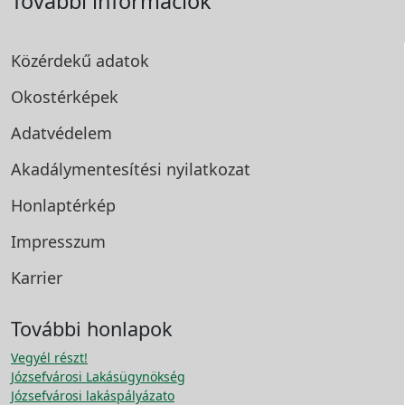
További információk
Közérdekű adatok
Okostérképek
Adatvédelem
Akadálymentesítési
nyilatkozat
Honlaptérkép
Impresszum
Karrier
További honlapok
Vegyél részt!
Józsefvárosi Lakásügynökség
Józsefvárosi lakáspályázato