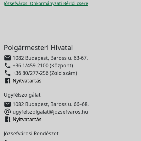
Józsefvárosi Önkormányzati Bérlői csere
Polgármesteri Hivatal

1082 Budapest, Baross u. 63-67.

+36 1/459-2100 (Központ)

+36 80/277-256 (Zöld szám)

Nyitvatartás
Ügyfélszolgálat

1082 Budapest, Baross u. 66–68.

ugyfelszolgalat@jozsefvaros.hu

Nyitvatartás
Józsefvárosi Rendészet