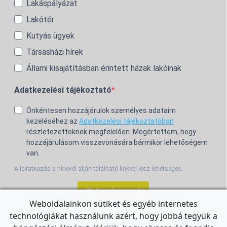
Lakáspályázat
Lakótér
Kutyás ügyek
Társasházi hírek
Állami kisajátításban érintett házak lakóinak
Adatkezelési tájékoztató
Önkéntesen hozzájárulok személyes adataim
kezeléséhez az
Adatkezelési tájékoztatóban
részletezetteknek megfelelően. Megértettem, hogy
hozzájárulásom visszavonására bármikor lehetőségem
van.
A leiratkozás a hírlevél alján található linkkel lesz lehetséges.
Feliratkozom!
Weboldalainkon sütiket és egyéb internetes
technológiákat használunk azért, hogy jobbá tegyük a
For the English Newsletter, click
HERE.