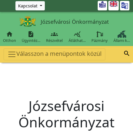
Ugrás a fő tartalomra

Kapcsolat
Józsefvárosi Önkormányzat




Otthon
Ügyintéz…
Részvétel
Átláthat…
Pázmány
Állami k…
Válasszon a menüpontok közül

Józsefvárosi
Önkormányzat