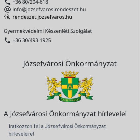

+36 80/204-618

info@jozsefvarosirendeszet.hu
rendeszet.jozsefvaros.hu
Gyermekvédelmi Készenléti Szolgálat

+36 30/493-1925
Józsefvárosi Önkormányzat
A Józsefvárosi Önkormányzat hírlevelei
Iratkozzon fel a Józsefvárosi Önkormányzat
hírleveleire!