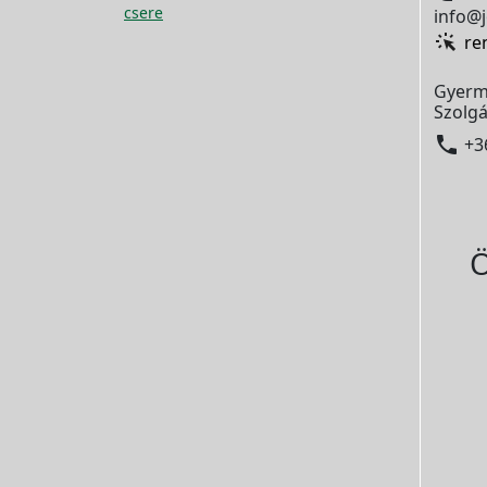
csere
info@j
re
Gyerm
Szolgá

+3
Ö