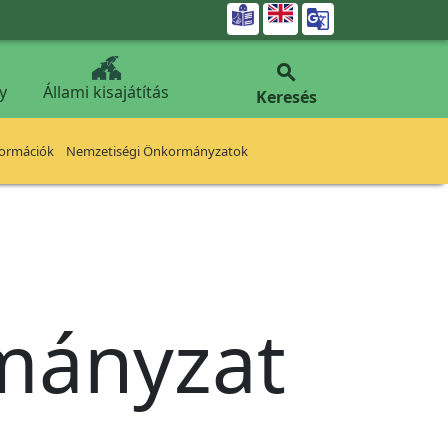


y
Állami kisajátítás
Keresés
formációk
Nemzetiségi Önkormányzatok
rmányzat