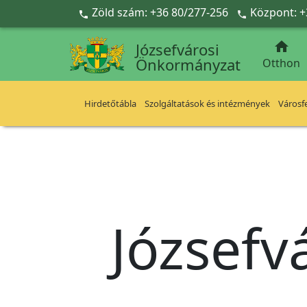
Ugrás a fő tartalomra
Zöld szám: +36 80/277-256
Központ: +



Józsefvárosi
Önkormányzat
Otthon
Hirdetőtábla
Szolgáltatások és intézmények
Városfe
Józsefv