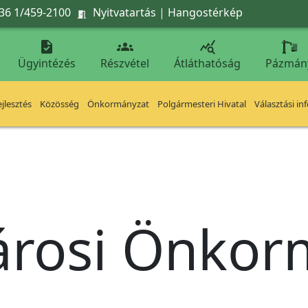
36 1/459-2100
Nyitvatartás
|
Hangostérkép




Ügyintézés
Részvétel
Átláthatóság
Pázmán
jlesztés
Közösség
Önkormányzat
Polgármesteri Hivatal
Választási in
árosi Önko