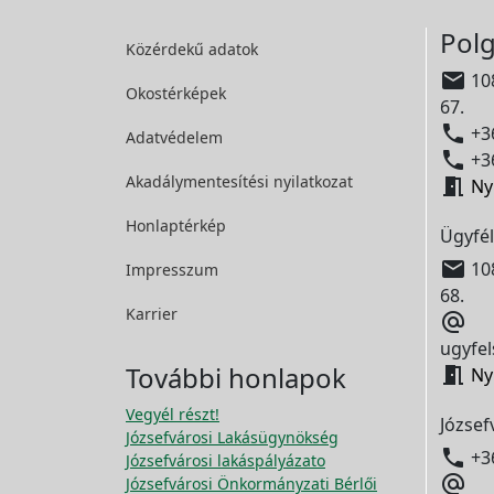
Polg
Közérdekű adatok

108
Okostérképek
67.

+36
Adatvédelem

+36
Akadálymentesítési
nyilatkozat

Ny
Honlaptérkép
Ügyfél

108
Impresszum
68.
Karrier

ugyfel
További honlapok

Ny
Vegyél részt!
József
Józsefvárosi Lakásügynökség

+3
Józsefvárosi lakáspályázato

Józsefvárosi Önkormányzati Bérlői