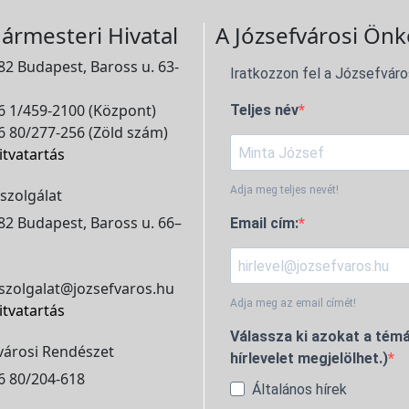
ármesteri Hivatal
A Józsefvárosi Önk
2 Budapest, Baross u. 63-
Iratkozzon fel a Józsefváro
 1/459-2100 (Központ)
Teljes név
 80/277-256 (Zöld szám)
itvatartás
Adja meg teljes nevét!
szolgálat
2 Budapest, Baross u. 66–
Email cím:
szolgalat@jozsefvaros.hu
Adja meg az email címét!
itvatartás
Válassza ki azokat a témá
városi Rendészet
hírlevelet megjelölhet.)
6 80/204-618
Általános hírek