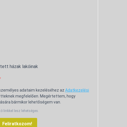
ntett házak lakóinak
 személyes adataim kezeléséhez az
Adatkezelési
tteknek megfelelően. Megértettem, hogy
ására bármikor lehetőségem van.
tó linkkel lesz lehetséges.
Feliratkozom!