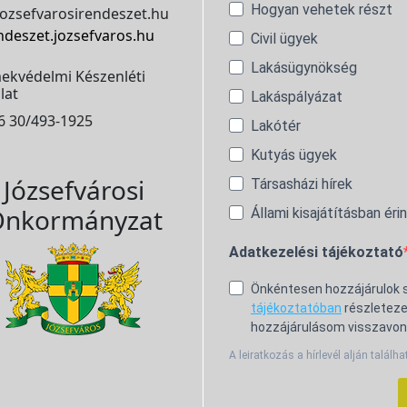
Hogyan vehetek részt
ozsefvarosirendeszet.hu
ndeszet.jozsefvaros.hu
Civil ügyek
Lakásügynökség
ekvédelmi Készenléti
lat
Lakáspályázat
6 30/493-1925
Lakótér
Kutyás ügyek
Józsefvárosi
Társasházi hírek
nkormányzat
Állami kisajátításban éri
Adatkezelési tájékoztató
Önkéntesen hozzájárulok
tájékoztatóban
részleteze
hozzájárulásom visszavon
A leiratkozás a hírlevél alján találha