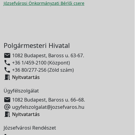
Józsefvárosi Önkormányzati Bérlői csere
Polgármesteri Hivatal

1082 Budapest, Baross u. 63-67.

+36 1/459-2100 (Központ)

+36 80/277-256 (Zöld szám)

Nyitvatartás
Ügyfélszolgálat

1082 Budapest, Baross u. 66–68.

ugyfelszolgalat@jozsefvaros.hu

Nyitvatartás
Józsefvárosi Rendészet