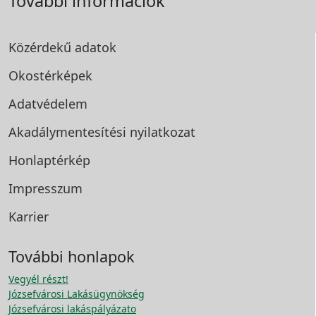
További információk
Közérdekű adatok
Okostérképek
Adatvédelem
Akadálymentesítési
nyilatkozat
Honlaptérkép
Impresszum
Karrier
További honlapok
Vegyél részt!
Józsefvárosi Lakásügynökség
Józsefvárosi lakáspályázato