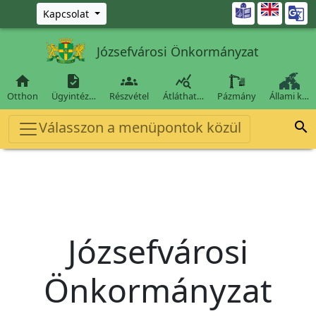
Ugrás a fő tartalomra

Kapcsolat
Józsefvárosi Önkormányzat




Otthon
Ügyintéz…
Részvétel
Átláthat…
Pázmány
Állami k…
Válasszon a menüpontok közül

Józsefvárosi
Önkormányzat