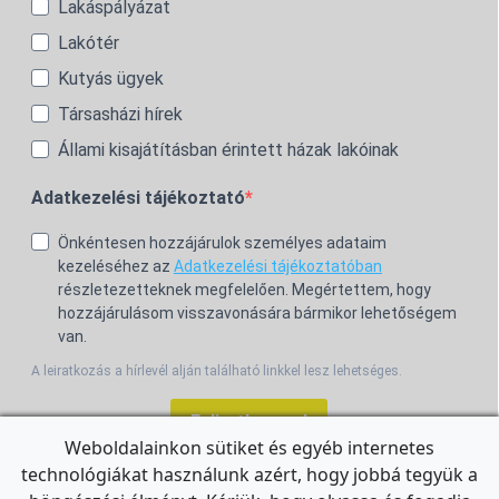
Lakáspályázat
Lakótér
Kutyás ügyek
Társasházi hírek
Állami kisajátításban érintett házak lakóinak
Adatkezelési tájékoztató
Önkéntesen hozzájárulok személyes adataim
kezeléséhez az
Adatkezelési tájékoztatóban
részletezetteknek megfelelően. Megértettem, hogy
hozzájárulásom visszavonására bármikor lehetőségem
van.
A leiratkozás a hírlevél alján található linkkel lesz lehetséges.
Feliratkozom!
Weboldalainkon sütiket és egyéb internetes
technológiákat használunk azért, hogy jobbá tegyük a
For the English Newsletter, click
HERE.