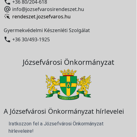

+36 80/204-618

info@jozsefvarosirendeszet.hu
rendeszet.jozsefvaros.hu
Gyermekvédelmi Készenléti Szolgálat

+36 30/493-1925
Józsefvárosi Önkormányzat
A Józsefvárosi Önkormányzat hírlevelei
Iratkozzon fel a Józsefvárosi Önkormányzat
hírleveleire!