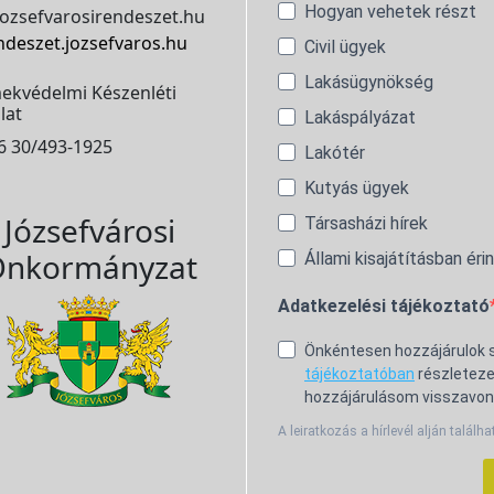
Hogyan vehetek részt
ozsefvarosirendeszet.hu
ndeszet.jozsefvaros.hu
Civil ügyek
Lakásügynökség
ekvédelmi Készenléti
lat
Lakáspályázat
6 30/493-1925
Lakótér
Kutyás ügyek
Józsefvárosi
Társasházi hírek
nkormányzat
Állami kisajátításban éri
Adatkezelési tájékoztató
Önkéntesen hozzájárulok
tájékoztatóban
részleteze
hozzájárulásom visszavon
A leiratkozás a hírlevél alján találha