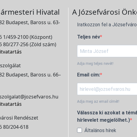
ármesteri Hivatal
A Józsefvárosi Önk
2 Budapest, Baross u. 63-
Iratkozzon fel a Józsefváro
 1/459-2100 (Központ)
Teljes név
 80/277-256 (Zöld szám)
itvatartás
Adja meg teljes nevét!
szolgálat
2 Budapest, Baross u. 66–
Email cím:
szolgalat@jozsefvaros.hu
Adja meg az email címét!
itvatartás
Válassza ki azokat a témá
városi Rendészet
hírlevelet megjelölhet.)
6 80/204-618
Általános hírek