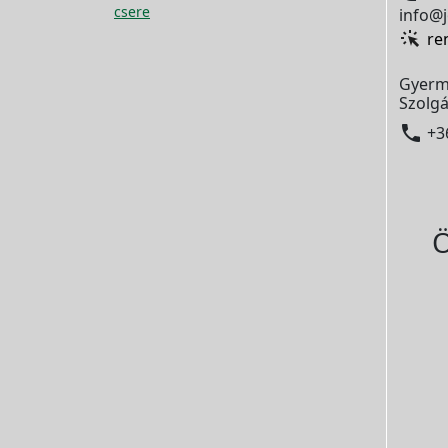
csere
info@j
re
Gyerm
Szolgá

+3
Ö