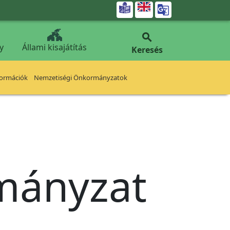


y
Állami kisajátítás
Keresés
formációk
Nemzetiségi Önkormányzatok
rmányzat