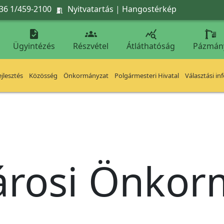
36 1/459-2100
Nyitvatartás
|
Hangostérkép




Ügyintézés
Részvétel
Átláthatóság
Pázmán
jlesztés
Közösség
Önkormányzat
Polgármesteri Hivatal
Választási in
árosi Önko