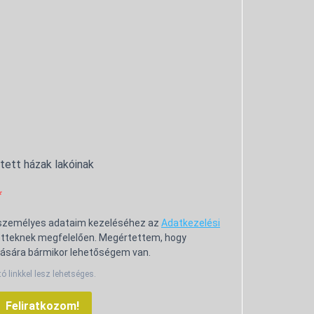
ntett házak lakóinak
 személyes adataim kezeléséhez az
Adatkezelési
tteknek megfelelően. Megértettem, hogy
ására bármikor lehetőségem van.
tó linkkel lesz lehetséges.
Feliratkozom!