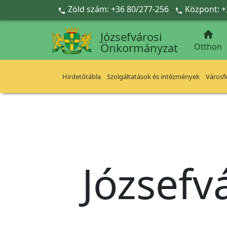
Ugrás a fő tartalomra
Zöld szám: +36 80/277-256
Központ: +



Józsefvárosi
Önkormányzat
Otthon
Hirdetőtábla
Szolgáltatások és intézmények
Városfe
Józsefv