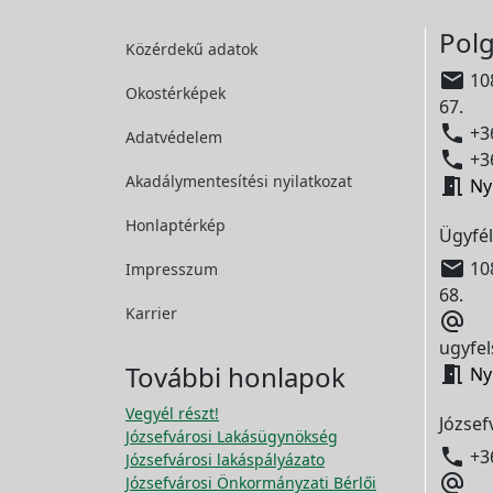
Polg
Közérdekű adatok

108
Okostérképek
67.

+36
Adatvédelem

+36
Akadálymentesítési
nyilatkozat

Ny
Honlaptérkép
Ügyfél

108
Impresszum
68.
Karrier

ugyfel
További honlapok

Ny
Vegyél részt!
József
Józsefvárosi Lakásügynökség

+3
Józsefvárosi lakáspályázato

Józsefvárosi Önkormányzati Bérlői