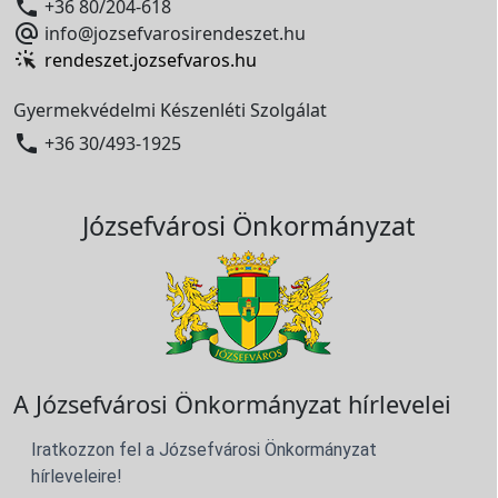

+36 80/204-618

info@jozsefvarosirendeszet.hu
rendeszet.jozsefvaros.hu
Gyermekvédelmi Készenléti Szolgálat

+36 30/493-1925
Józsefvárosi Önkormányzat
A Józsefvárosi Önkormányzat hírlevelei
Iratkozzon fel a Józsefvárosi Önkormányzat
hírleveleire!