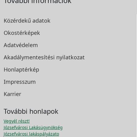
További információk
Közérdekű adatok
Okostérképek
Adatvédelem
Akadálymentesítési
nyilatkozat
Honlaptérkép
Impresszum
Karrier
További honlapok
Vegyél részt!
Józsefvárosi Lakásügynökség
Józsefvárosi lakáspályázato