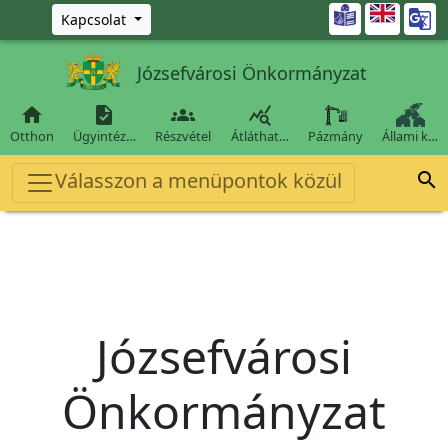
Ugrás a fő tartalomra

Kapcsolat
Józsefvárosi Önkormányzat




Otthon
Ügyintéz…
Részvétel
Átláthat…
Pázmány
Állami k…
Válasszon a menüpontok közül

Józsefvárosi
Önkormányzat