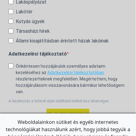
Lakáspályázat
Lakótér
Kutyás ügyek
Társasházi hírek
Állami kisajátításban érintett házak lakóinak
Adatkezelési tájékoztató
Önkéntesen hozzájárulok személyes adataim
kezeléséhez az
Adatkezelési tájékoztatóban
részletezetteknek megfelelően. Megértettem, hogy
hozzájárulásom visszavonására bármikor lehetőségem
van.
A leiratkozás a hírlevél alján található linkkel lesz lehetséges.
Feliratkozom!
Weboldalainkon sütiket és egyéb internetes
technológiákat használunk azért, hogy jobbá tegyük a
For the English Newsletter, click
HERE.