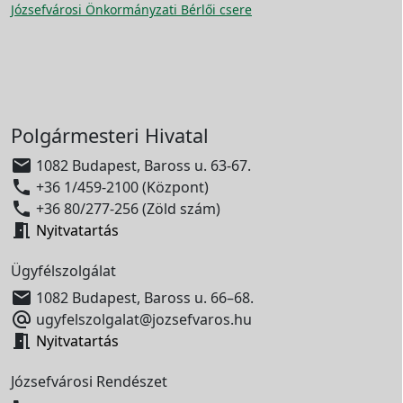
Józsefvárosi Önkormányzati Bérlői csere
Polgármesteri Hivatal

1082 Budapest, Baross u. 63-67.

+36 1/459-2100 (Központ)

+36 80/277-256 (Zöld szám)

Nyitvatartás
Ügyfélszolgálat

1082 Budapest, Baross u. 66–68.

ugyfelszolgalat@jozsefvaros.hu

Nyitvatartás
Józsefvárosi Rendészet