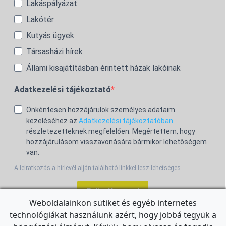
Lakáspályázat
Lakótér
Kutyás ügyek
Társasházi hírek
Állami kisajátításban érintett házak lakóinak
Adatkezelési tájékoztató
Önkéntesen hozzájárulok személyes adataim
kezeléséhez az
Adatkezelési tájékoztatóban
részletezetteknek megfelelően. Megértettem, hogy
hozzájárulásom visszavonására bármikor lehetőségem
van.
A leiratkozás a hírlevél alján található linkkel lesz lehetséges.
Feliratkozom!
Weboldalainkon sütiket és egyéb internetes
technológiákat használunk azért, hogy jobbá tegyük a
For the English Newsletter, click
HERE.