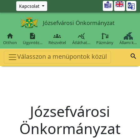
Ugrás a fő tartalomra

Kapcsolat
Józsefvárosi Önkormányzat




Otthon
Ügyintéz…
Részvétel
Átláthat…
Pázmány
Állami k…
Válasszon a menüpontok közül

Józsefvárosi
Önkormányzat