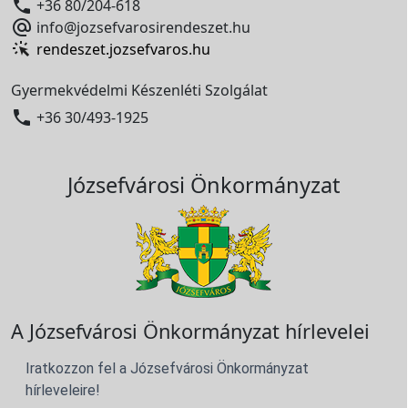

+36 80/204-618

info@jozsefvarosirendeszet.hu
rendeszet.jozsefvaros.hu
Gyermekvédelmi Készenléti Szolgálat

+36 30/493-1925
Józsefvárosi Önkormányzat
A Józsefvárosi Önkormányzat hírlevelei
Iratkozzon fel a Józsefvárosi Önkormányzat
hírleveleire!