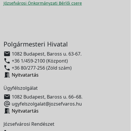
Józsefvárosi Önkormányzati Bérlői csere
Polgármesteri Hivatal

1082 Budapest, Baross u. 63-67.

+36 1/459-2100 (Központ)

+36 80/277-256 (Zöld szám)

Nyitvatartás
Ügyfélszolgálat

1082 Budapest, Baross u. 66–68.

ugyfelszolgalat@jozsefvaros.hu

Nyitvatartás
Józsefvárosi Rendészet