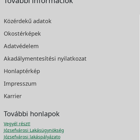
További információk
Közérdekű adatok
Okostérképek
Adatvédelem
Akadálymentesítési
nyilatkozat
Honlaptérkép
Impresszum
Karrier
További honlapok
Vegyél részt!
Józsefvárosi Lakásügynökség
Józsefvárosi lakáspályázato