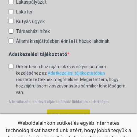
Lakáspályázat
Lakótér
Kutyás ügyek
Társasházi hírek
Állami kisajátításban érintett házak lakóinak
Adatkezelési tájékoztató
Önkéntesen hozzájárulok személyes adataim
kezeléséhez az
Adatkezelési tájékoztatóban
részletezetteknek megfelelően. Megértettem, hogy
hozzájárulásom visszavonására bármikor lehetőségem
van.
A leiratkozás a hírlevél alján található linkkel lesz lehetséges.
Feliratkozom!
Weboldalainkon sütiket és egyéb internetes
technológiákat használunk azért, hogy jobbá tegyük a
For the English Newsletter, click
HERE.