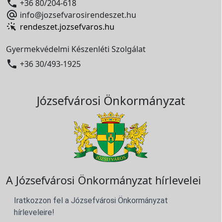

+36 80/204-618

info@jozsefvarosirendeszet.hu
rendeszet.jozsefvaros.hu
Gyermekvédelmi Készenléti Szolgálat

+36 30/493-1925
Józsefvárosi Önkormányzat
A Józsefvárosi Önkormányzat hírlevelei
Iratkozzon fel a Józsefvárosi Önkormányzat
hírleveleire!