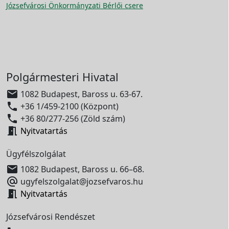
Józsefvárosi Önkormányzati Bérlői csere
Polgármesteri Hivatal

1082 Budapest, Baross u. 63-67.

+36 1/459-2100 (Központ)

+36 80/277-256 (Zöld szám)

Nyitvatartás
Ügyfélszolgálat

1082 Budapest, Baross u. 66–68.

ugyfelszolgalat@jozsefvaros.hu

Nyitvatartás
Józsefvárosi Rendészet