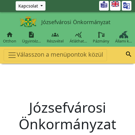
Ugrás a fő tartalomra

Kapcsolat
Józsefvárosi Önkormányzat




Otthon
Ügyintéz…
Részvétel
Átláthat…
Pázmány
Állami k…
Válasszon a menüpontok közül

Józsefvárosi
Önkormányzat