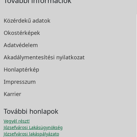
További információk
Közérdekű adatok
Okostérképek
Adatvédelem
Akadálymentesítési
nyilatkozat
Honlaptérkép
Impresszum
Karrier
További honlapok
Vegyél részt!
Józsefvárosi Lakásügynökség
Józsefvárosi lakáspályázato