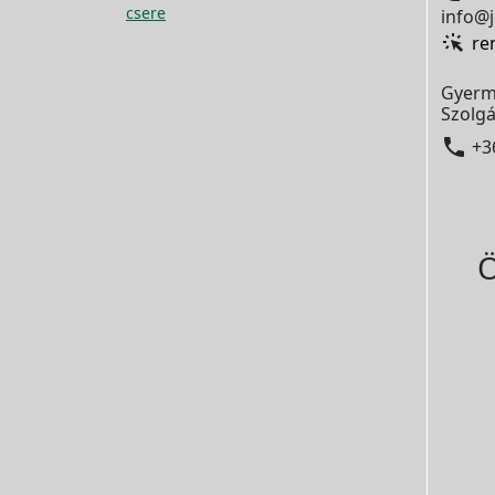
csere
info@j
re
Gyerm
Szolgá

+3
Ö