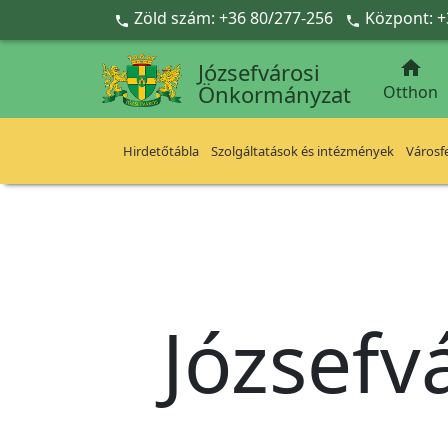
Ugrás a fő tartalomra
Zöld szám: +36 80/277-256
Központ: +



Józsefvárosi
Önkormányzat
Otthon
Hirdetőtábla
Szolgáltatások és intézmények
Városfe
Józsefv