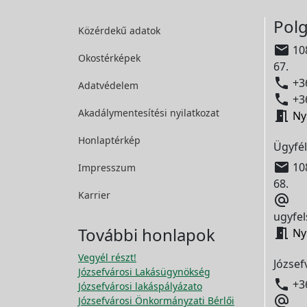
Polg
Közérdekű adatok

108
Okostérképek
67.

+36
Adatvédelem

+36
Akadálymentesítési
nyilatkozat

Ny
Honlaptérkép
Ügyfél

108
Impresszum
68.
Karrier

ugyfel
További honlapok

Ny
Vegyél részt!
József
Józsefvárosi Lakásügynökség

+3
Józsefvárosi lakáspályázato

Józsefvárosi Önkormányzati Bérlői