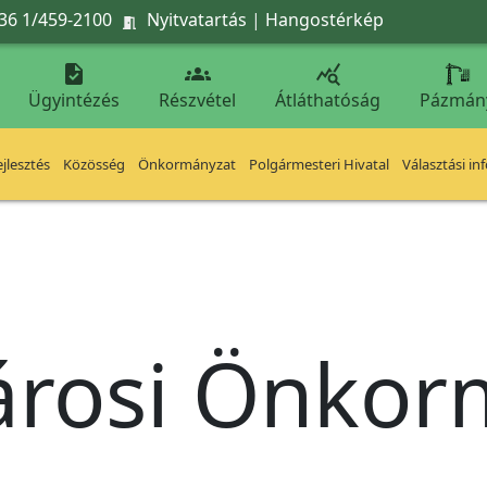
36 1/459-2100
Nyitvatartás
|
Hangostérkép




Ügyintézés
Részvétel
Átláthatóság
Pázmán
jlesztés
Közösség
Önkormányzat
Polgármesteri Hivatal
Választási in
árosi Önko