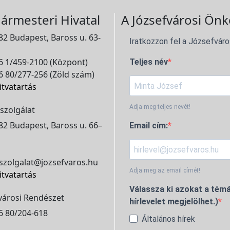
ármesteri Hivatal
A Józsefvárosi Önk
2 Budapest, Baross u. 63-
Iratkozzon fel a Józsefváro
 1/459-2100 (Központ)
Teljes név
 80/277-256 (Zöld szám)
itvatartás
Adja meg teljes nevét!
szolgálat
2 Budapest, Baross u. 66–
Email cím:
szolgalat@jozsefvaros.hu
Adja meg az email címét!
itvatartás
Válassza ki azokat a témá
városi Rendészet
hírlevelet megjelölhet.)
6 80/204-618
Általános hírek