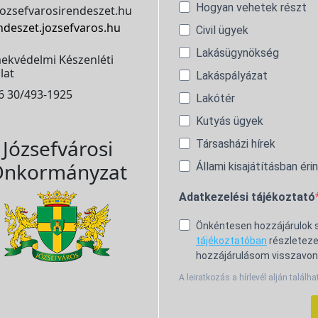
Hogyan vehetek részt
ozsefvarosirendeszet.hu
ndeszet.jozsefvaros.hu
Civil ügyek
Lakásügynökség
ekvédelmi Készenléti
lat
Lakáspályázat
6 30/493-1925
Lakótér
Kutyás ügyek
Józsefvárosi
Társasházi hírek
nkormányzat
Állami kisajátításban éri
Adatkezelési tájékoztató
Önkéntesen hozzájárulok
tájékoztatóban
részleteze
hozzájárulásom visszavon
A leiratkozás a hírlevél alján találha