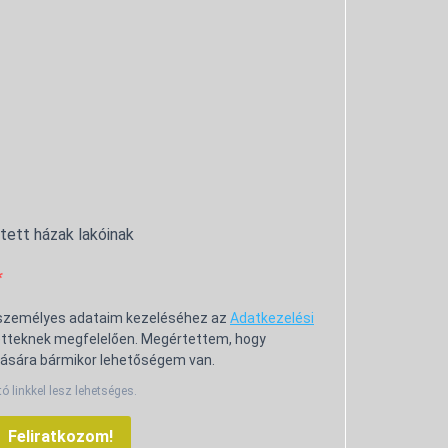
ntett házak lakóinak
 személyes adataim kezeléséhez az
Adatkezelési
tteknek megfelelően. Megértettem, hogy
ására bármikor lehetőségem van.
tó linkkel lesz lehetséges.
Feliratkozom!