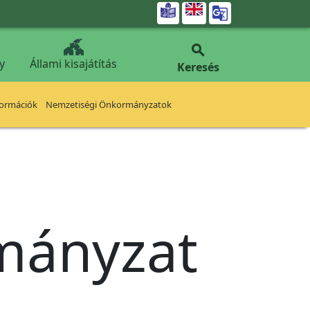


y
Állami kisajátítás
Keresés
formációk
Nemzetiségi Önkormányzatok
rmányzat