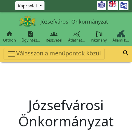
Ugrás a fő tartalomra

Kapcsolat
Józsefvárosi Önkormányzat




Otthon
Ügyintéz…
Részvétel
Átláthat…
Pázmány
Állami k…
Válasszon a menüpontok közül

Józsefvárosi
Önkormányzat