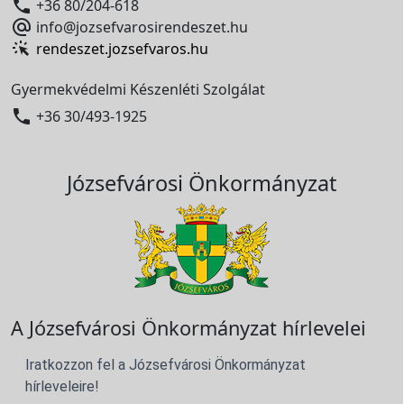

+36 80/204-618

info@jozsefvarosirendeszet.hu
rendeszet.jozsefvaros.hu
Gyermekvédelmi Készenléti Szolgálat

+36 30/493-1925
Józsefvárosi Önkormányzat
A Józsefvárosi Önkormányzat hírlevelei
Iratkozzon fel a Józsefvárosi Önkormányzat
hírleveleire!