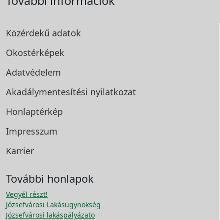
További információk
Közérdekű adatok
Okostérképek
Adatvédelem
Akadálymentesítési
nyilatkozat
Honlaptérkép
Impresszum
Karrier
További honlapok
Vegyél részt!
Józsefvárosi Lakásügynökség
Józsefvárosi lakáspályázato