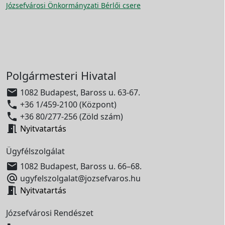
Józsefvárosi Önkormányzati Bérlői csere
Polgármesteri Hivatal

1082 Budapest, Baross u. 63-67.

+36 1/459-2100 (Központ)

+36 80/277-256 (Zöld szám)

Nyitvatartás
Ügyfélszolgálat

1082 Budapest, Baross u. 66–68.

ugyfelszolgalat@jozsefvaros.hu

Nyitvatartás
Józsefvárosi Rendészet