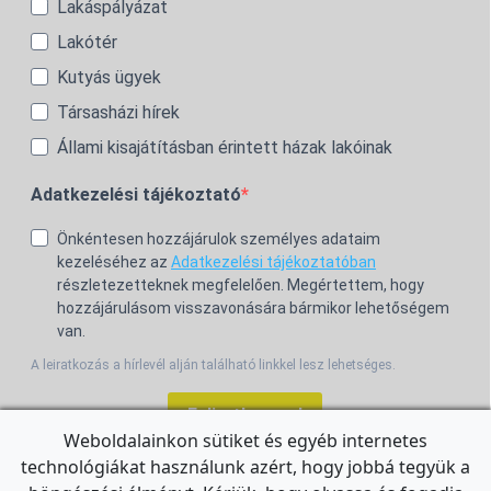
Lakáspályázat
Lakótér
Kutyás ügyek
Társasházi hírek
Állami kisajátításban érintett házak lakóinak
Adatkezelési tájékoztató
Önkéntesen hozzájárulok személyes adataim
kezeléséhez az
Adatkezelési tájékoztatóban
részletezetteknek megfelelően. Megértettem, hogy
hozzájárulásom visszavonására bármikor lehetőségem
van.
A leiratkozás a hírlevél alján található linkkel lesz lehetséges.
Feliratkozom!
Weboldalainkon sütiket és egyéb internetes
technológiákat használunk azért, hogy jobbá tegyük a
For the English Newsletter, click
HERE.