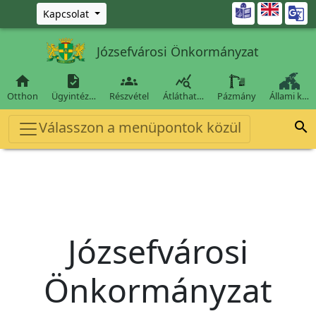
Ugrás a fő tartalomra

Kapcsolat
Józsefvárosi Önkormányzat




Otthon
Ügyintéz…
Részvétel
Átláthat…
Pázmány
Állami k…
Válasszon a menüpontok közül

Józsefvárosi
Önkormányzat