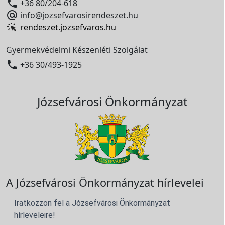

+36 80/204-618

info@jozsefvarosirendeszet.hu
rendeszet.jozsefvaros.hu
Gyermekvédelmi Készenléti Szolgálat

+36 30/493-1925
Józsefvárosi Önkormányzat
A Józsefvárosi Önkormányzat hírlevelei
Iratkozzon fel a Józsefvárosi Önkormányzat
hírleveleire!