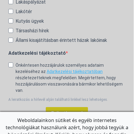
Lakáspályázat
Lakótér
Kutyás ügyek
Társasházi hírek
Állami kisajátításban érintett házak lakóinak
Adatkezelési tájékoztató
Önkéntesen hozzájárulok személyes adataim
kezeléséhez az
Adatkezelési tájékoztatóban
részletezetteknek megfelelően. Megértettem, hogy
hozzájárulásom visszavonására bármikor lehetőségem
van.
A leiratkozás a hírlevél alján található linkkel lesz lehetséges.
Feliratkozom!
Weboldalainkon sütiket és egyéb internetes
technológiákat használunk azért, hogy jobbá tegyük a
For the English Newsletter, click
HERE.