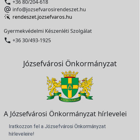

+36 80/204-618

info@jozsefvarosirendeszet.hu
rendeszet.jozsefvaros.hu
Gyermekvédelmi Készenléti Szolgálat

+36 30/493-1925
Józsefvárosi Önkormányzat
A Józsefvárosi Önkormányzat hírlevelei
Iratkozzon fel a Józsefvárosi Önkormányzat
hírleveleire!