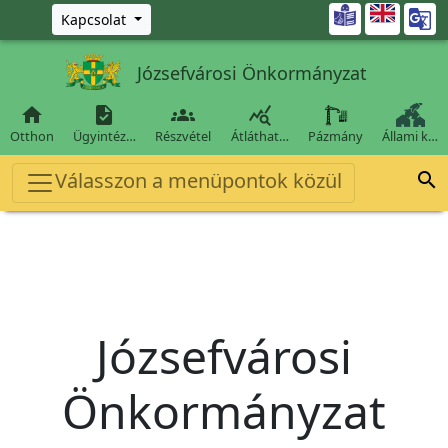
Ugrás a fő tartalomra

Kapcsolat
Józsefvárosi Önkormányzat




Otthon
Ügyintéz…
Részvétel
Átláthat…
Pázmány
Állami k…
Válasszon a menüpontok közül

Józsefvárosi
Önkormányzat