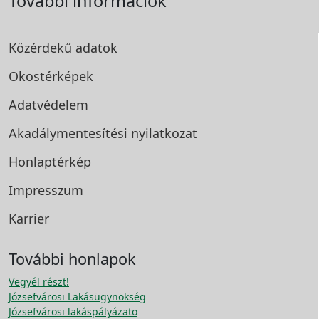
További információk
Közérdekű adatok
Okostérképek
Adatvédelem
Akadálymentesítési
nyilatkozat
Honlaptérkép
Impresszum
Karrier
További honlapok
Vegyél részt!
Józsefvárosi Lakásügynökség
Józsefvárosi lakáspályázato