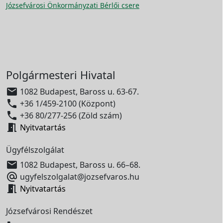
Józsefvárosi Önkormányzati Bérlői csere
Polgármesteri Hivatal

1082 Budapest, Baross u. 63-67.

+36 1/459-2100 (Központ)

+36 80/277-256 (Zöld szám)

Nyitvatartás
Ügyfélszolgálat

1082 Budapest, Baross u. 66–68.

ugyfelszolgalat@jozsefvaros.hu

Nyitvatartás
Józsefvárosi Rendészet