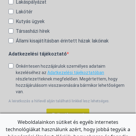
Lakáspályázat
Lakótér
Kutyás ügyek
Társasházi hírek
Állami kisajátításban érintett házak lakóinak
Adatkezelési tájékoztató
Önkéntesen hozzájárulok személyes adataim
kezeléséhez az
Adatkezelési tájékoztatóban
részletezetteknek megfelelően. Megértettem, hogy
hozzájárulásom visszavonására bármikor lehetőségem
van.
A leiratkozás a hírlevél alján található linkkel lesz lehetséges.
Feliratkozom!
Weboldalainkon sütiket és egyéb internetes
technológiákat használunk azért, hogy jobbá tegyük a
For the English Newsletter, click
HERE.