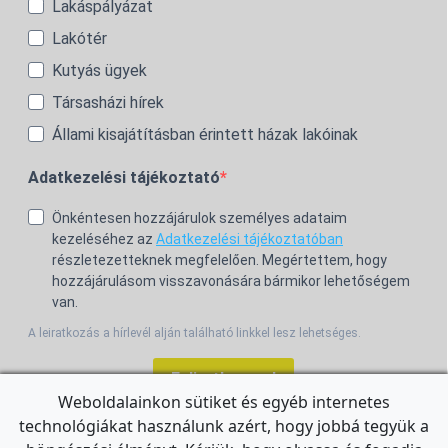
Lakáspályázat
Lakótér
Kutyás ügyek
Társasházi hírek
Állami kisajátításban érintett házak lakóinak
Adatkezelési tájékoztató
Önkéntesen hozzájárulok személyes adataim
kezeléséhez az
Adatkezelési tájékoztatóban
részletezetteknek megfelelően. Megértettem, hogy
hozzájárulásom visszavonására bármikor lehetőségem
van.
A leiratkozás a hírlevél alján található linkkel lesz lehetséges.
Feliratkozom!
Weboldalainkon sütiket és egyéb internetes
technológiákat használunk azért, hogy jobbá tegyük a
For the English Newsletter, click
HERE.