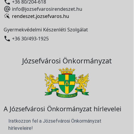

+36 80/204-618

info@jozsefvarosirendeszet.hu
rendeszet.jozsefvaros.hu
Gyermekvédelmi Készenléti Szolgálat

+36 30/493-1925
Józsefvárosi Önkormányzat
A Józsefvárosi Önkormányzat hírlevelei
Iratkozzon fel a Józsefvárosi Önkormányzat
hírleveleire!