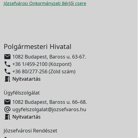
Józsefvárosi Önkormányzati Bérlői csere
Polgármesteri Hivatal

1082 Budapest, Baross u. 63-67.

+36 1/459-2100 (Központ)

+36 80/277-256 (Zöld szám)

Nyitvatartás
Ügyfélszolgálat

1082 Budapest, Baross u. 66–68.

ugyfelszolgalat@jozsefvaros.hu

Nyitvatartás
Józsefvárosi Rendészet