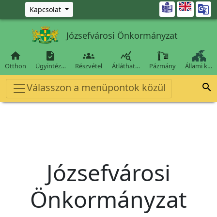
Ugrás a fő tartalomra

Kapcsolat
Józsefvárosi Önkormányzat




Otthon
Ügyintéz…
Részvétel
Átláthat…
Pázmány
Állami k…
Válasszon a menüpontok közül

Józsefvárosi
Önkormányzat