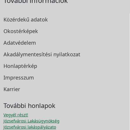
További információk
Közérdekű adatok
Okostérképek
Adatvédelem
Akadálymentesítési
nyilatkozat
Honlaptérkép
Impresszum
Karrier
További honlapok
Vegyél részt!
Józsefvárosi Lakásügynökség
Józsefvárosi lakáspályázato