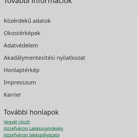
További információk
Közérdekű adatok
Okostérképek
Adatvédelem
Akadálymentesítési
nyilatkozat
Honlaptérkép
Impresszum
Karrier
További honlapok
Vegyél részt!
Józsefvárosi Lakásügynökség
Józsefvárosi lakáspályázato