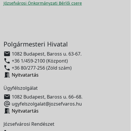
Józsefvárosi Önkormányzati Bérlői csere
Polgármesteri Hivatal

1082 Budapest, Baross u. 63-67.

+36 1/459-2100 (Központ)

+36 80/277-256 (Zöld szám)

Nyitvatartás
Ügyfélszolgálat

1082 Budapest, Baross u. 66–68.

ugyfelszolgalat@jozsefvaros.hu

Nyitvatartás
Józsefvárosi Rendészet