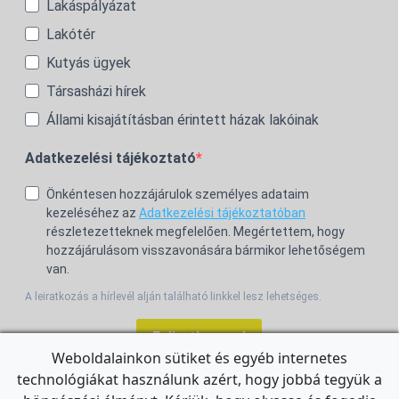
Lakáspályázat
Lakótér
Kutyás ügyek
Társasházi hírek
Állami kisajátításban érintett házak lakóinak
Adatkezelési tájékoztató
Önkéntesen hozzájárulok személyes adataim
kezeléséhez az
Adatkezelési tájékoztatóban
részletezetteknek megfelelően. Megértettem, hogy
hozzájárulásom visszavonására bármikor lehetőségem
van.
A leiratkozás a hírlevél alján található linkkel lesz lehetséges.
Feliratkozom!
Weboldalainkon sütiket és egyéb internetes
technológiákat használunk azért, hogy jobbá tegyük a
For the English Newsletter, click
HERE.