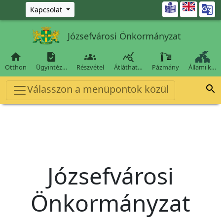
Ugrás a fő tartalomra

Kapcsolat
Józsefvárosi Önkormányzat




Otthon
Ügyintéz…
Részvétel
Átláthat…
Pázmány
Állami k…
Válasszon a menüpontok közül

Józsefvárosi
Önkormányzat