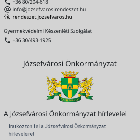

+36 80/204-618

info@jozsefvarosirendeszet.hu
rendeszet.jozsefvaros.hu
Gyermekvédelmi Készenléti Szolgálat

+36 30/493-1925
Józsefvárosi Önkormányzat
A Józsefvárosi Önkormányzat hírlevelei
Iratkozzon fel a Józsefvárosi Önkormányzat
hírleveleire!