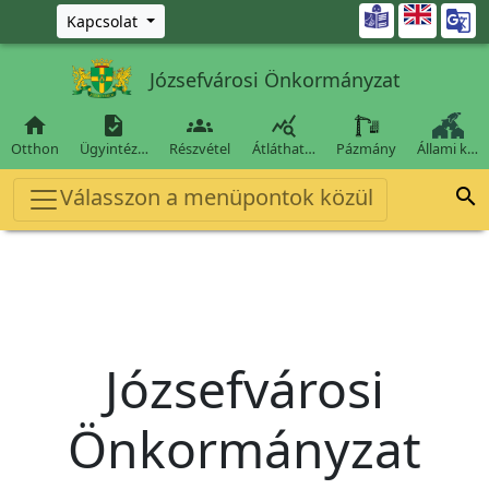
Ugrás a fő tartalomra

Kapcsolat
Józsefvárosi Önkormányzat




Otthon
Ügyintéz…
Részvétel
Átláthat…
Pázmány
Állami k…
Válasszon a menüpontok közül

Józsefvárosi
Önkormányzat