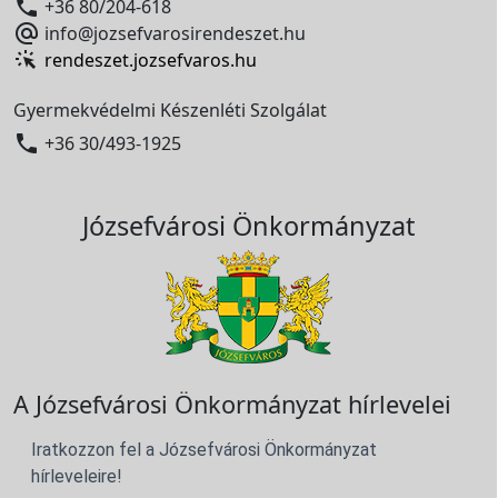

+36 80/204-618

info@jozsefvarosirendeszet.hu
rendeszet.jozsefvaros.hu
Gyermekvédelmi Készenléti Szolgálat

+36 30/493-1925
Józsefvárosi Önkormányzat
A Józsefvárosi Önkormányzat hírlevelei
Iratkozzon fel a Józsefvárosi Önkormányzat
hírleveleire!