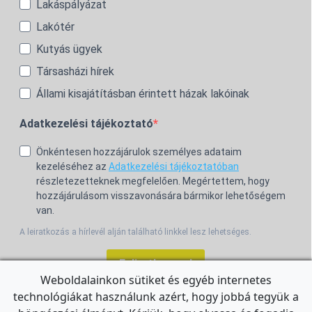
Lakáspályázat
Lakótér
Kutyás ügyek
Társasházi hírek
Állami kisajátításban érintett házak lakóinak
Adatkezelési tájékoztató
Önkéntesen hozzájárulok személyes adataim
kezeléséhez az
Adatkezelési tájékoztatóban
részletezetteknek megfelelően. Megértettem, hogy
hozzájárulásom visszavonására bármikor lehetőségem
van.
A leiratkozás a hírlevél alján található linkkel lesz lehetséges.
Feliratkozom!
Weboldalainkon sütiket és egyéb internetes
technológiákat használunk azért, hogy jobbá tegyük a
For the English Newsletter, click
HERE.