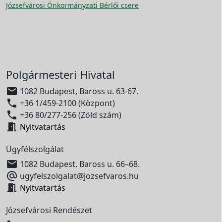
Józsefvárosi Önkormányzati Bérlői csere
Polgármesteri Hivatal

1082 Budapest, Baross u. 63-67.

+36 1/459-2100 (Központ)

+36 80/277-256 (Zöld szám)

Nyitvatartás
Ügyfélszolgálat

1082 Budapest, Baross u. 66–68.

ugyfelszolgalat@jozsefvaros.hu

Nyitvatartás
Józsefvárosi Rendészet