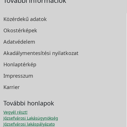
További információk
Közérdekű adatok
Okostérképek
Adatvédelem
Akadálymentesítési
nyilatkozat
Honlaptérkép
Impresszum
Karrier
További honlapok
Vegyél részt!
Józsefvárosi Lakásügynökség
Józsefvárosi lakáspályázato