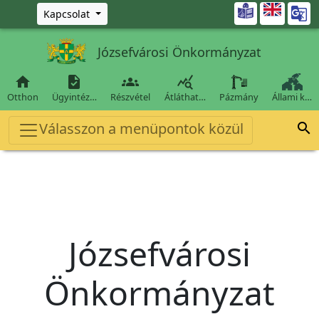
Ugrás a fő tartalomra

Kapcsolat
Józsefvárosi Önkormányzat




Otthon
Ügyintéz…
Részvétel
Átláthat…
Pázmány
Állami k…
Válasszon a menüpontok közül

Józsefvárosi
Önkormányzat