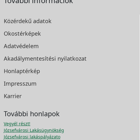
További információk
Közérdekű adatok
Okostérképek
Adatvédelem
Akadálymentesítési
nyilatkozat
Honlaptérkép
Impresszum
Karrier
További honlapok
Vegyél részt!
Józsefvárosi Lakásügynökség
Józsefvárosi lakáspályázato