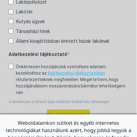
Lakáspályázat
Lakótér
Kutyás ügyek
Társasházi hírek
Állami kisajátításban érintett házak lakóinak
Adatkezelési tájékoztató
Önkéntesen hozzájárulok személyes adataim
kezeléséhez az
Adatkezelési tájékoztatóban
részletezetteknek megfelelően. Megértettem, hogy
hozzájárulásom visszavonására bármikor lehetőségem
van.
A leiratkozás a hírlevél alján található linkkel lesz lehetséges.
Feliratkozom!
Weboldalainkon sütiket és egyéb internetes
technológiákat használunk azért, hogy jobbá tegyük a
For the English Newsletter, click
HERE.