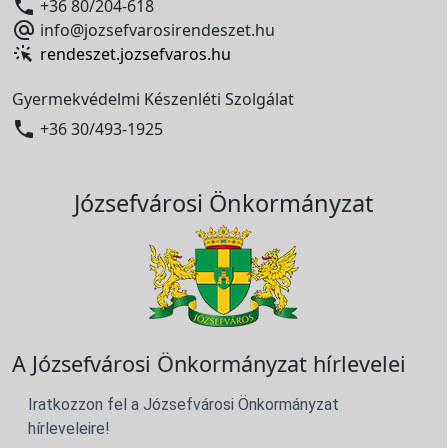

+36 80/204-618

info@jozsefvarosirendeszet.hu
rendeszet.jozsefvaros.hu
Gyermekvédelmi Készenléti Szolgálat

+36 30/493-1925
Józsefvárosi Önkormányzat
A Józsefvárosi Önkormányzat hírlevelei
Iratkozzon fel a Józsefvárosi Önkormányzat
hírleveleire!