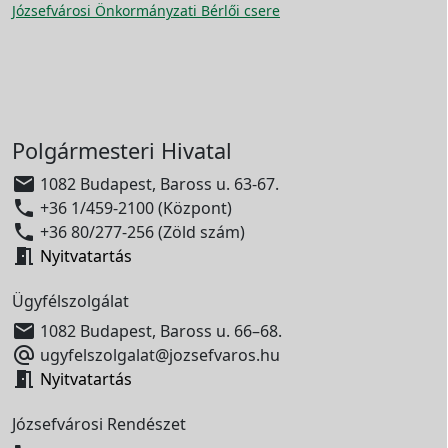
Józsefvárosi Önkormányzati Bérlői csere
Polgármesteri Hivatal

1082 Budapest, Baross u. 63-67.

+36 1/459-2100 (Központ)

+36 80/277-256 (Zöld szám)

Nyitvatartás
Ügyfélszolgálat

1082 Budapest, Baross u. 66–68.

ugyfelszolgalat@jozsefvaros.hu

Nyitvatartás
Józsefvárosi Rendészet