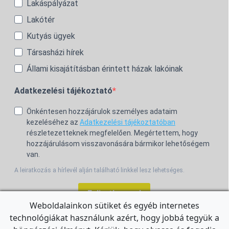
Lakáspályázat
Lakótér
Kutyás ügyek
Társasházi hírek
Állami kisajátításban érintett házak lakóinak
Adatkezelési tájékoztató
Önkéntesen hozzájárulok személyes adataim
kezeléséhez az
Adatkezelési tájékoztatóban
részletezetteknek megfelelően. Megértettem, hogy
hozzájárulásom visszavonására bármikor lehetőségem
van.
A leiratkozás a hírlevél alján található linkkel lesz lehetséges.
Feliratkozom!
Weboldalainkon sütiket és egyéb internetes
technológiákat használunk azért, hogy jobbá tegyük a
For the English Newsletter, click
HERE.