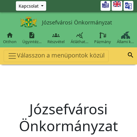
Ugrás a fő tartalomra

Kapcsolat
Józsefvárosi Önkormányzat




Otthon
Ügyintéz…
Részvétel
Átláthat…
Pázmány
Állami k…
Válasszon a menüpontok közül

Józsefvárosi
Önkormányzat