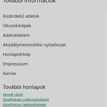
További információk
Közérdekű adatok
Okostérképek
Adatvédelem
Akadálymentesítési
nyilatkozat
Honlaptérkép
Impresszum
Karrier
További honlapok
Vegyél részt!
Józsefvárosi Lakásügynökség
Józsefvárosi lakáspályázato