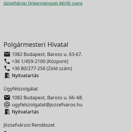
Józsefvárosi Önkormányzati Bérlői csere
Polgármesteri Hivatal

1082 Budapest, Baross u. 63-67.

+36 1/459-2100 (Központ)

+36 80/277-256 (Zöld szám)

Nyitvatartás
Ügyfélszolgálat

1082 Budapest, Baross u. 66–68.

ugyfelszolgalat@jozsefvaros.hu

Nyitvatartás
Józsefvárosi Rendészet