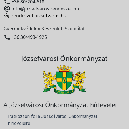

+36 80/204-618

info@jozsefvarosirendeszet.hu
rendeszet.jozsefvaros.hu
Gyermekvédelmi Készenléti Szolgálat

+36 30/493-1925
Józsefvárosi Önkormányzat
A Józsefvárosi Önkormányzat hírlevelei
Iratkozzon fel a Józsefvárosi Önkormányzat
hírleveleire!