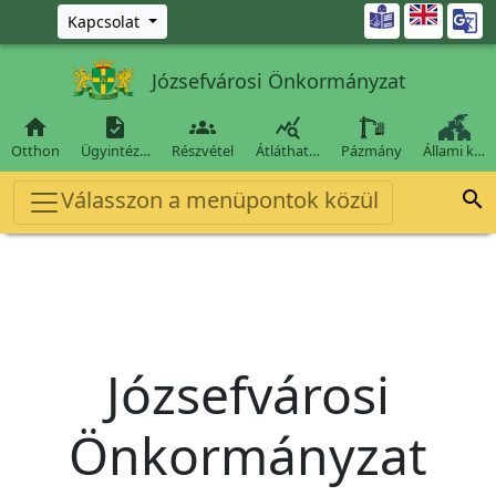
Ugrás a fő tartalomra

Kapcsolat
Józsefvárosi Önkormányzat




Otthon
Ügyintéz…
Részvétel
Átláthat…
Pázmány
Állami k…
Válasszon a menüpontok közül

Józsefvárosi
Önkormányzat