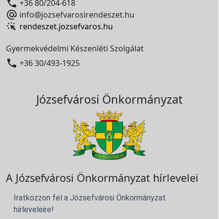

+36 80/204-618

info@jozsefvarosirendeszet.hu
rendeszet.jozsefvaros.hu
Gyermekvédelmi Készenléti Szolgálat

+36 30/493-1925
Józsefvárosi Önkormányzat
A Józsefvárosi Önkormányzat hírlevelei
Iratkozzon fel a Józsefvárosi Önkormányzat
hírleveleire!