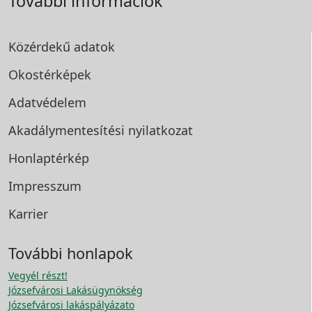
További információk
Közérdekű adatok
Okostérképek
Adatvédelem
Akadálymentesítési
nyilatkozat
Honlaptérkép
Impresszum
Karrier
További honlapok
Vegyél részt!
Józsefvárosi Lakásügynökség
Józsefvárosi lakáspályázato