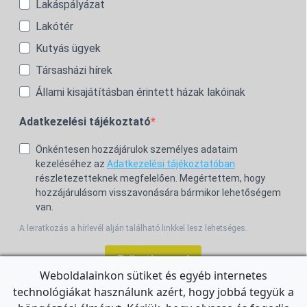
Lakáspályázat
Lakótér
Kutyás ügyek
Társasházi hírek
Állami kisajátításban érintett házak lakóinak
Adatkezelési tájékoztató
Önkéntesen hozzájárulok személyes adataim
kezeléséhez az
Adatkezelési tájékoztatóban
részletezetteknek megfelelően. Megértettem, hogy
hozzájárulásom visszavonására bármikor lehetőségem
van.
A leiratkozás a hírlevél alján található linkkel lesz lehetséges.
Feliratkozom!
Weboldalainkon sütiket és egyéb internetes
technológiákat használunk azért, hogy jobbá tegyük a
For the English Newsletter, click
HERE.