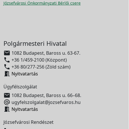
Józsefvárosi Önkormányzati Bérlői csere
Polgármesteri Hivatal

1082 Budapest, Baross u. 63-67.

+36 1/459-2100 (Központ)

+36 80/277-256 (Zöld szám)

Nyitvatartás
Ügyfélszolgálat

1082 Budapest, Baross u. 66–68.

ugyfelszolgalat@jozsefvaros.hu

Nyitvatartás
Józsefvárosi Rendészet